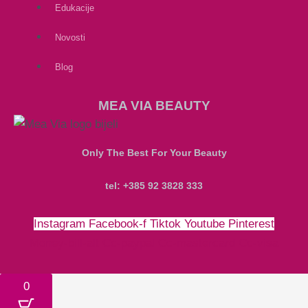
Edukacije
Novosti
Blog
MEA VIA BEAUTY
Only The Best For Your Beauty
tel: +385 92 3828 333
Instagram
Facebook-f
Tiktok
Youtube
Pinterest
Money-bill-alt
Cc-paypal
Cc-mastercard
Cc-visa
0