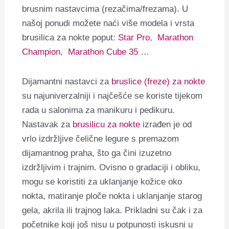
brusnim nastavcima (rezačima/frezama). U
našoj ponudi možete naći više modela i vrsta
brusilica za nokte poput:
Star Pro
,
Marathon
Champion
,
Marathon Cube 35
…
Dijamantni nastavci za
bruslice (freze) za nokte
su najuniverzalniji i najčešće se koriste tijekom
rada u salonima za manikuru i pedikuru.
Nastavak za
brusilicu za nokte
izrađen je od
vrlo izdržljive čelične legure s premazom
dijamantnog praha, što ga čini izuzetno
izdržljivim i trajnim.
Ovisno o gradaciji i obliku,
mogu se koristiti za uklanjanje kožice oko
nokta, matiranje ploče nokta i uklanjanje starog
gela, akrila ili trajnog laka.
Prikladni su čak i za
početnike koji još nisu u potpunosti iskusni u