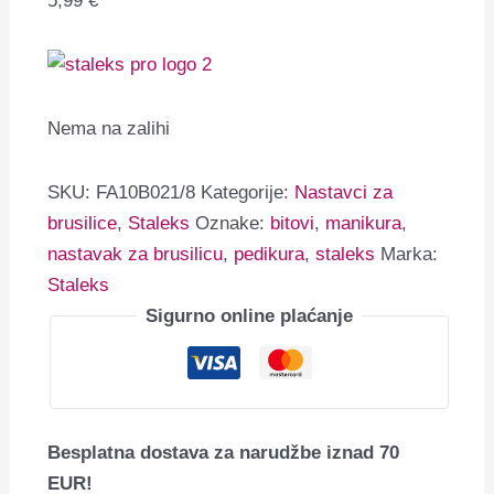
5,99
€
Nema na zalihi
SKU:
FA10B021/8
Kategorije:
Nastavci za
brusilice
,
Staleks
Oznake:
bitovi
,
manikura
,
nastavak za brusilicu
,
pedikura
,
staleks
Marka:
Staleks
Sigurno online plaćanje
Besplatna dostava za narudžbe iznad 70
EUR!