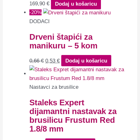
169,90
€
Dodaj u košaricu
-20%
DODACI
Drveni štapići za
manikuru – 5 kom
0,66
€
0,53
€
Dodaj u košaricu
Nastavci za brusilice
Staleks Expert
dijamantni nastavak za
brusilicu Frustum Red
1.8/8 mm