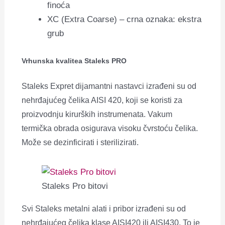
finoća
XC (Extra Coarse) – crna oznaka: ekstra
grub
Vrhunska kvalitea Staleks PRO
Staleks Expret dijamantni nastavci izrađeni su od
nehrđajućeg čelika AISI 420, koji se koristi za
proizvodnju kirurških instrumenata. Vakum
termička obrada osigurava visoku čvrstoću čelika.
Može se dezinficirati i sterilizirati.
Staleks Pro bitovi
Svi Staleks metalni alati i pribor izrađeni su od
nehrđajućeg čelika klase AISI420 ili AISI430. To je