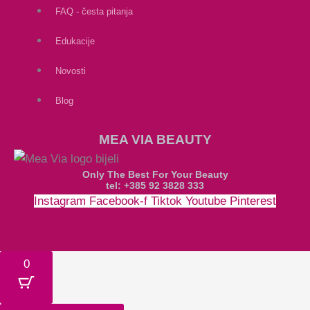
FAQ - česta pitanja
Edukacije
Novosti
Blog
MEA VIA BEAUTY
Only The Best For Your Beauty
tel: +385 92 3828 333
Instagram
Facebook-f
Tiktok
Youtube
Pinterest
Money-bill-alt
Cc-paypal
Cc-mastercard
Cc-visa
0