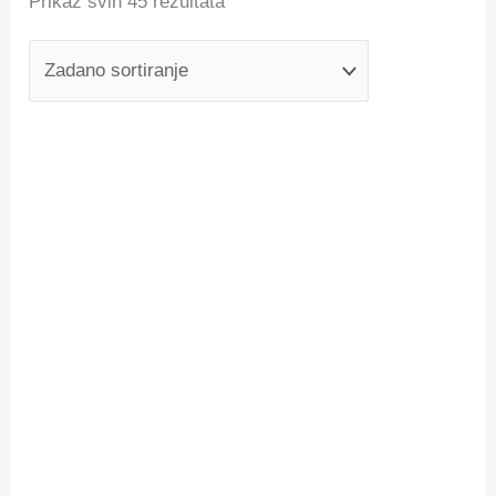
Prikaz svih 45 rezultata
PALU Maxi Base
10,99
€