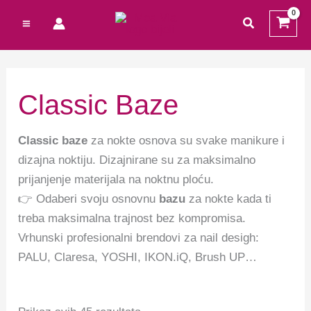
Preskoči
Cart
M
M
traži
na
Total:
i
a
sadržaj
n
k
c
s
Classic Baze
i
c
j
i
Classic baze
za nokte osnova su svake manikure i
e
j
dizajna noktiju. Dizajnirane su za maksimalno
n
e
prijanjenje materijala na noktnu ploću.
👉 Odaberi svoju osnovnu
bazu
za nokte kada ti
a
n
treba maksimalna trajnost bez kompromisa.
a
Vrhunski profesionalni brendovi za nail desigh:
PALU, Claresa, YOSHI, IKON.iQ, Brush UP…