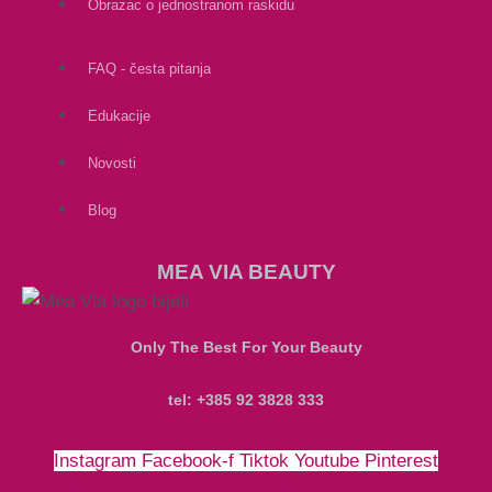
Obrazac o jednostranom raskidu
FAQ - česta pitanja
Edukacije
Novosti
Blog
MEA VIA BEAUTY
Only The Best For Your Beauty
tel: +385 92 3828 333
Instagram
Facebook-f
Tiktok
Youtube
Pinterest
Money-bill-alt
Cc-paypal
Cc-mastercard
Cc-visa