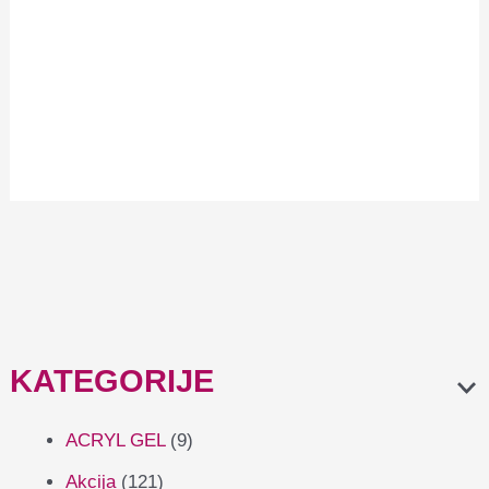
Stylistic brusilica za
nokte F1
95,90
€
KATEGORIJE
ACRYL GEL
(9)
Akcija
(121)