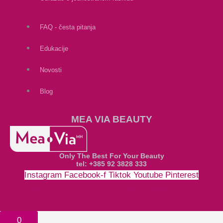
FAQ - česta pitanja
Edukacije
Novosti
Blog
MEA VIA BEAUTY
Only The Best For Your Beauty
tel: +385 92 3828 333
Instagram
Facebook-f
Tiktok
Youtube
Pinterest
Money-bill-alt
Cc-paypal
Cc-mastercard
Cc-visa
0