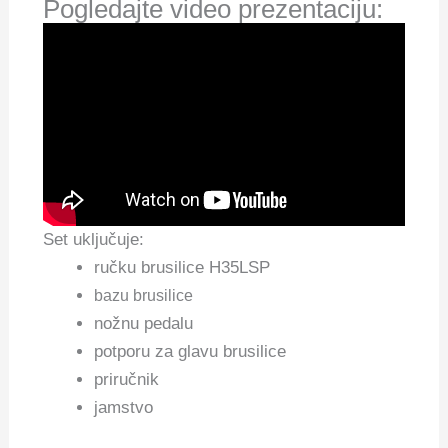
Pogledajte video prezentaciju:
Set uključuje:
ručku brusilice H35LSP
bazu brusilice
nožnu pedalu
potporu za glavu brusilice
priručnik
jamstvo