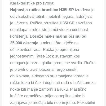
Karakteristike proizvoda:
Najnovija ručica brusilice H35LSP
izrađena je
od visokokvalitetnih metalnih legura, izdržljiva
je i čvrsta.
Ručica brusilice
H35LSP
savršeno
se uklapa u ruku, što jamči visoku udobnost
korištenja. Doseže
maksimalnu brzinu od
35.000 okretaja
u minuti, što utječe na
učinkovitost rada. Ručka je opremljena
jednostavnim Twist-Lock sustavom koji
omogućuje brze i glatke promjene svrdla. Ručka
je pravilno uravnotežena i ergonomski
oblikovana, a dodatno su smanjene vibracije
ručke kako bi čak i dugi sati rada s bušilicom za
nokte bili manje zamorni za ruku. Plastično
kućište ograničava prijenos topline kako bi
zagrijavanje uređaja bilo neprimjetno. Fleksibilni