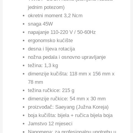
jednim potezom)
okretni moment 3,2 Ncm
snaga 45W
napajanje 110-220 V / 50-60Hz
ergonomsko kućište
desna i lijeva rotacija
nožna pedala i osnovno upravljanje
težina: 1,3 kg
dimenzije kučišta: 118 mm x 156 mm x
78 mm
težina ručkice: 215 g
dimenzije ručkice: 54 mm x 30 mm
proizvođač: Saeyang (Južna Koreja)
boja kučišta: bijela + ručica bijela boja
Jamstvo 12 mjeseci
Napomena: za profesionalnu upotrebu u