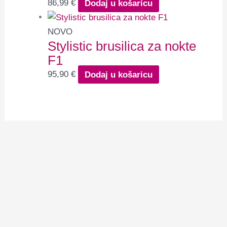
86,99
€
Dodaj u košaricu
NOVO
Stylistic brusilica za nokte
F1
95,90
€
Dodaj u košaricu