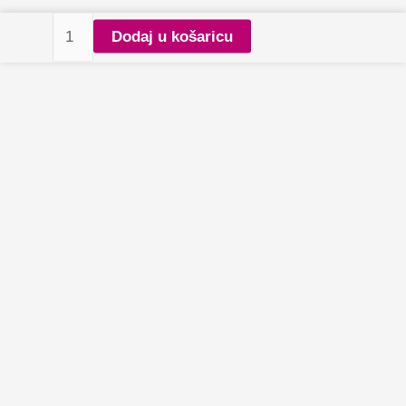
Brusilica
Dodaj u košaricu
za
nokte
Marathon
3
Champion
White
+
H35LSP
White
količina