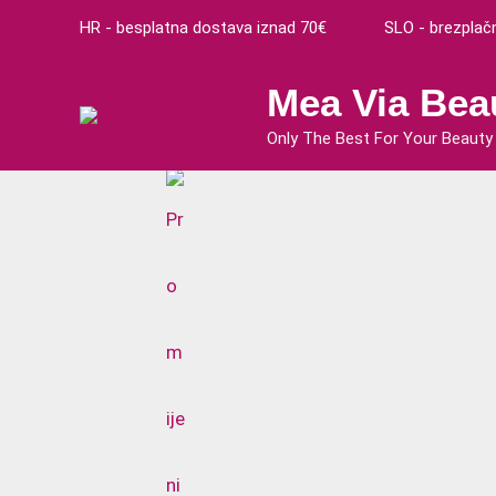
Preskoči
Cart
HR - besplatna dostava iznad 70€ SLO - brezplačna
na
Total:
sadržaj
Mea Via Bea
Only The Best For Your Beauty