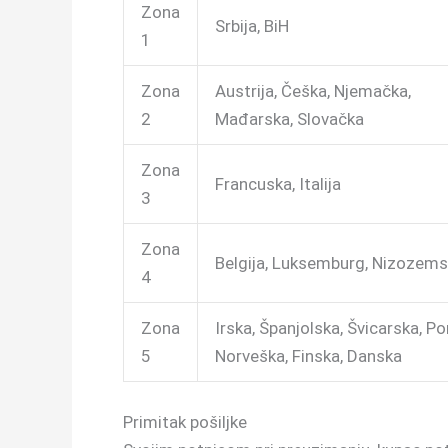
Zona
Srbija, BiH
1
Zona
Austrija, Češka, Njemačka,
2
Mađarska, Slovačka
Zona
Francuska, Italija
3
Zona
Belgija, Luksemburg, Nizozem
4
Zona
Irska, Španjolska, Švicarska, Po
5
Norveška, Finska, Danska
Primitak pošiljke