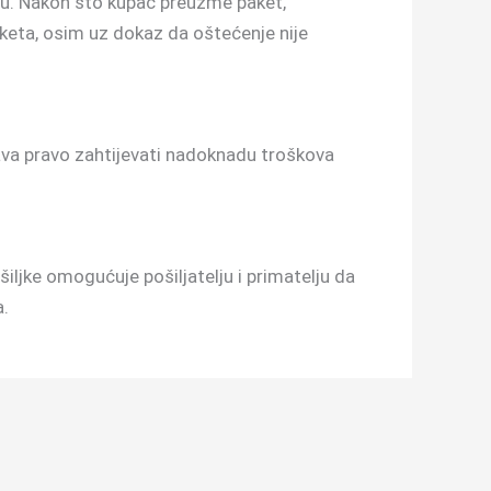
ju. Nakon što kupac preuzme paket,
keta, osim uz dokaz da oštećenje nije
žava pravo zahtijevati nadoknadu troškova
ljke omogućuje pošiljatelju i primatelju da
a.