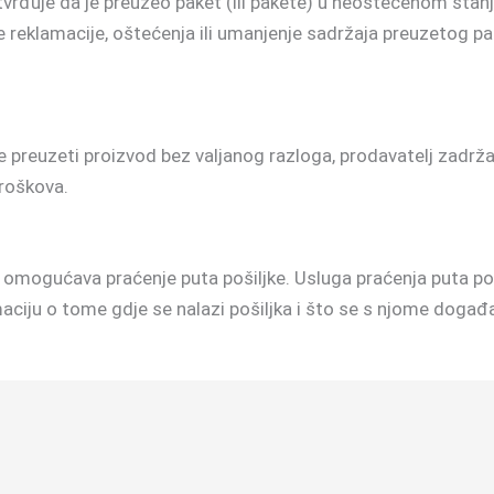
vrđuje da je preuzeo paket (ili pakete) u neoštećenom stan
reklamacije, oštećenja ili umanjenje sadržaja preuzetog pa
je preuzeti proizvod bez valjanog razloga, prodavatelj zadr
troškova.
mogućava praćenje puta pošiljke. Usluga praćenja puta poši
aciju o tome gdje se nalazi pošiljka i što se s njome događ