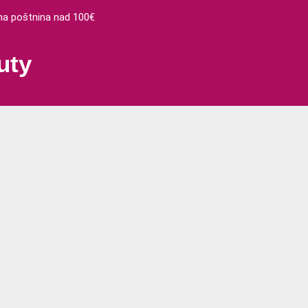
 poštnina nad 100€
uty