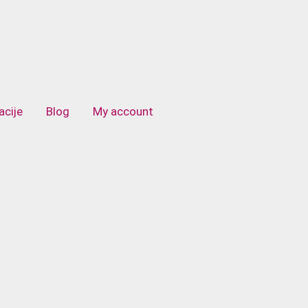
acije
Blog
My account