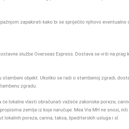
pažnjom zapakirati kako bi se spriječilo njihovo eventualno o
stavne službe Overseas Express. Dostava se vrši na prag ku
u stambeni objekt. Ukoliko se radi o stambenoj zgradi, dosta
stambenu zgradu.
će lokalne vlasti obračunati važeće zakonske poreze, carine 
propisima zemlje iz koje naručuje. Mea Via MH ne snosi, niti 
 lokalnih poreza, carina, taksa, špediterskih usluga i sl.