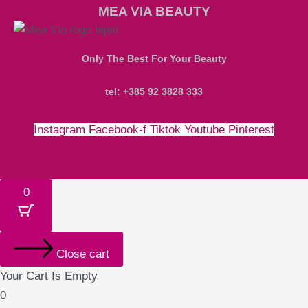
MEA VIA BEAUTY
Only The Best For Your Beauty
tel: +385 92 3828 333
Instagram
Facebook-f
Tiktok
Youtube
Pinterest
Money-bill-alt
Cc-paypal
Cc-mastercard
Cc-visa
0
Close cart
Your Cart Is Empty
0