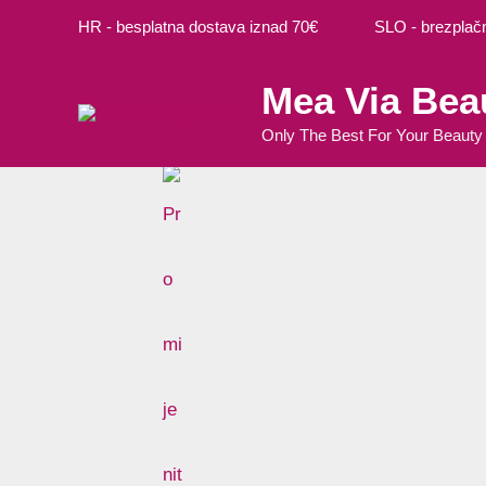
Preskoči
Cart
HR - besplatna dostava iznad 70€ SLO - brezplačna
na
Total:
sadržaj
Mea Via Bea
Only The Best For Your Beauty