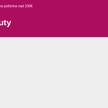
 poštnina nad 100€
uty