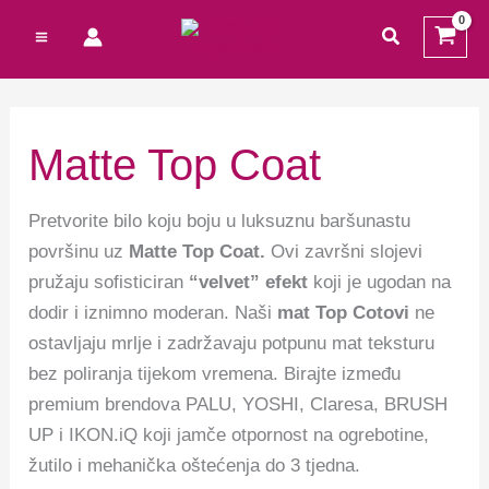
Preskoči
M
traži
na
i
a
sadržaj
n
k
c
s
Matte Top Coat
i
c
j
i
Pretvorite bilo koju boju u luksuznu baršunastu
e
j
površinu uz
Matte Top Coat.
Ovi završni slojevi
pružaju sofisticiran
“velvet” efekt
koji je ugodan na
n
e
dodir i iznimno moderan. Naši
mat Top Cotovi
ne
a
n
ostavljaju mrlje i zadržavaju potpunu mat teksturu
a
bez poliranja tijekom vremena. Birajte između
premium brendova PALU, YOSHI, Claresa, BRUSH
UP i IKON.iQ koji jamče otpornost na ogrebotine,
žutilo i mehanička oštećenja do 3 tjedna.