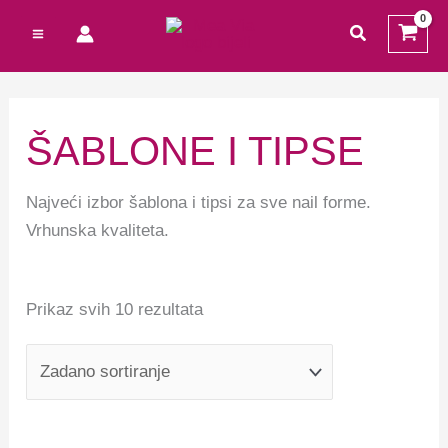
Preskoči
Cart
M
M
traži
na
Total:
i
a
sadržaj
n
k
c
s
ŠABLONE I TIPSE
i
c
j
i
Najveći izbor šablona i tipsi za sve nail forme.
e
j
Vrhunska kvaliteta.
n
e
a
n
Prikaz svih 10 rezultata
a