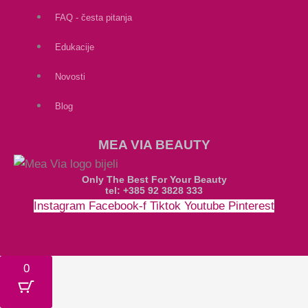
FAQ - česta pitanja
Edukacije
Novosti
Blog
MEA VIA BEAUTY
Only The Best For Your Beauty
tel: +385 92 3828 333
Instagram
Facebook-f
Tiktok
Youtube
Pinterest
Money-bill-alt
Cc-paypal
Cc-mastercard
Cc-visa
0