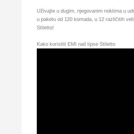
Uživajte u dugim, njegovanim noktima u udobn
u paketu od 120 komada, u 12 različitih vel
Stiletto!
Kako koristiti EMI nail tipse Stiletto