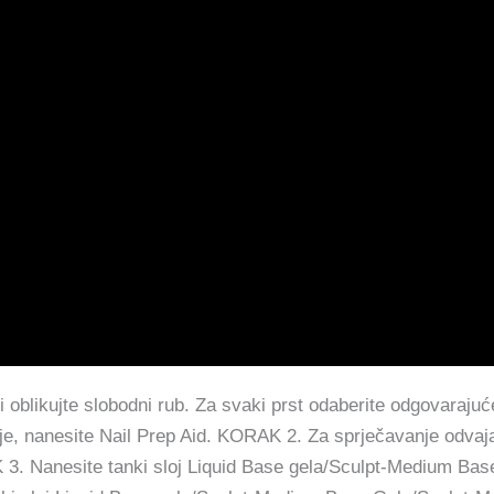
 oblikujte slobodni rub. Za svaki prst odaberite odgovarajuć
, nanesite Nail Prep Aid. KORAK 2. Za sprječavanje odvajan
K 3. Nanesite tanki sloj Liquid Base gela/Sculpt-Medium Ba