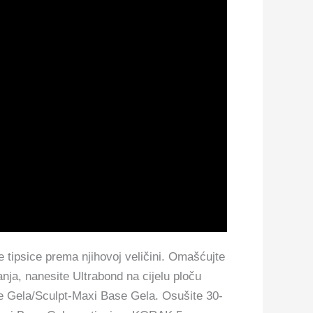
e tipsice prema njihovoj veličini. Omašćujte
ja, nanesite Ultrabond na cijelu ploču
se Gela/Sculpt-Maxi Base Gela. Osušite 30-