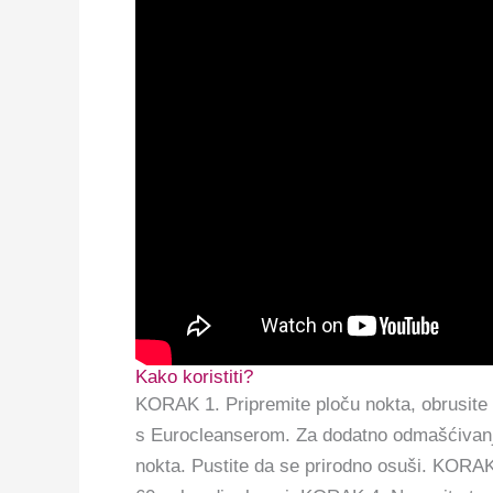
Kako koristiti?
KORAK 1. Pripremite ploču nokta, obrusite i
s Eurocleanserom. Za dodatno odmašćivanje
nokta. Pustite da se prirodno osuši. KORA