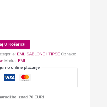
aj U Košaricu
ategorije:
EMI
,
ŠABLONE i TIPSE
Oznake:
se
Marka:
EMI
gurno online plaćanje
narudžbe iznad 70 EUR!