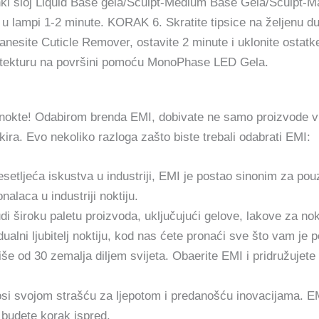
ki sloj Liquid Base gela/Sculpt-Medium Base Gela/Sculpt-M
ih u lampi 1-2 minute. KORAK 6. Skratite tipsice na željenu 
 nanesite Cuticle Remover, ostavite 2 minute i uklonite osta
itekturu na površini pomoću MonoPhase LED Gela.
 nokte! Odabirom brenda EMI, dobivate ne samo proizvode vr
ira. Evo nekoliko razloga zašto biste trebali odabrati EMI:
setljeća iskustva u industriji, EMI je postao sinonim za pou
nalaca u industriji noktiju.
i široku paletu proizvoda, uključujući gelove, lakove za nokt
idualni ljubitelj noktiju, kod nas ćete pronaći sve što vam je 
še od 30 zemalja diljem svijeta. Obaerite EMI i pridružujete
i svojom strašću za ljepotom i predanošću inovacijama. EMI
budete korak ispred.