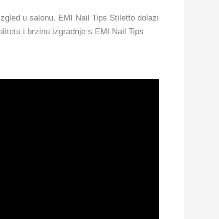
zgled u salonu. EMI Nail Tips Stiletto dolazi
itetu i brzinu izgradnje s EMI Nail Tips