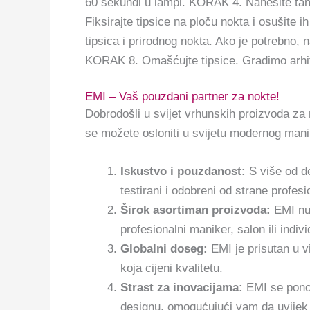
60 sekundi u lampi. KORAK 4. Nanesite tan
Fiksirajte tipsice na ploču nokta i osušite 
tipsica i prirodnog nokta. Ako je potrebno,
KORAK 8. Omašćujte tipsice. Gradimo arh
EMI – Vaš pouzdani partner za nokte!
Dobrodošli u svijet vrhunskih proizvoda za
se možete osloniti u svijetu modernog manik
Iskustvo i pouzdanost:
S više od de
testirani i odobreni od strane profesio
Širok asortiman proizvoda:
EMI nud
profesionalni maniker, salon ili indiv
Globalni doseg:
EMI je prisutan u vi
koja cijeni kvalitetu.
Strast za inovacijama:
EMI se ponos
designu, omogućujući vam da uvijek 