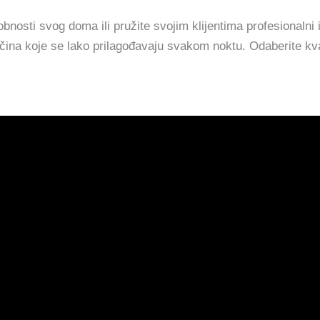
osti svog doma ili pružite svojim klijentima profesionalni i
ičina koje se lako prilagođavaju svakom noktu. Odaberite kval