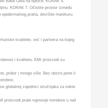
axi Base Gela na tipsice. KORAK 5.
duljinu. KORAK 7. Očistite prostor između
tke epidermalnog praha, dovršite manikuru.
hunske kvalitete, već i partnera na kojeg
zdanost i kvalitetu. EMI proizvodi su
e, pribor i mnogo više. Bez obzira jeste li
potrebno.
 se globalnoj zajednici stručnjaka za nokte
 proizvodi prate najnovije trendove u nail