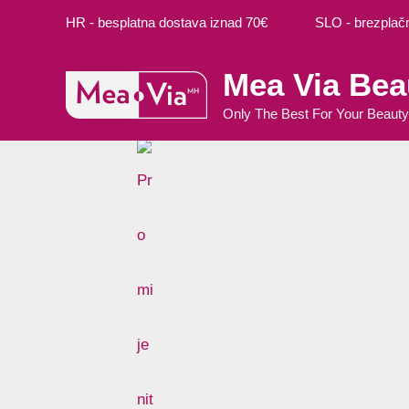
Preskoči
HR - besplatna dostava iznad 70€ SLO - brezplačna
na
sadržaj
Mea Via Bea
Only The Best For Your Beauty