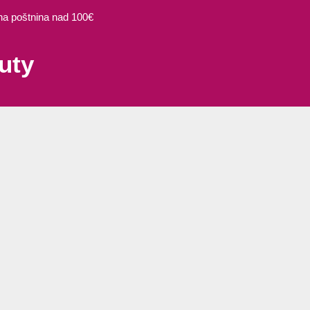
EMi
 poštnina nad 100€
Express
manicure
uty
nail
tips
Stiletto
količina