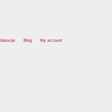
dukacije
Blog
My account