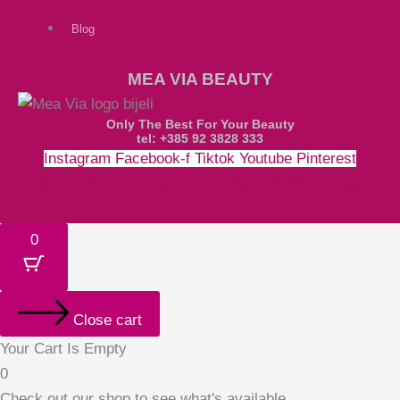
Blog
MEA VIA BEAUTY
Only The Best For Your Beauty
tel: +385 92 3828 333
Instagram
Facebook-f
Tiktok
Youtube
Pinterest
Money-bill-alt
Cc-paypal
Cc-mastercard
Cc-visa
0
Close cart
Your Cart Is Empty
0
Check out our shop to see what's available