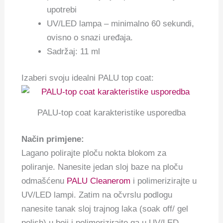
upotrebi
UV/LED lampa – minimalno 60 sekundi,
ovisno o snazi ​​uređaja.
Sadržaj: 11 ml
Izaberi svoju idealni PALU top coat:
PALU-top coat karakteristike usporedba
Način primjene:
Lagano polirajte ploču nokta blokom za
poliranje. Nanesite jedan sloj baze na ploču
odmašćenu
PALU Cleanerom
i polimerizirajte u
UV/LED lampi. Zatim na očvrslu podlogu
nanesite tanak sloj trajnog laka (soak off/ gel
polish) u boji i polimerizirajte ga u UV/LED