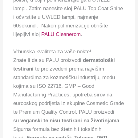
lampi. Zatim nanesite sloj PALU Top Coat Shine
i očvrstite u UV/LED lampi, najmanje
60sekundi. Nakon polimerizacije obrišite
lijepljivi sloj
PALU Cleanerom
.
Vrhunska kvaliteta za vaše nokte!
Znate li da su PALU proizvodi
dermatološki
testirani
te proizvedeni prema najvišim
standardima za kozmetičku industriju, među
kojima su ISO 22716, GMP – Good
Manufacturing Practices, upotreba sirovina
europskog podrijetla iz skupine Cosmetic Grade
te Premium Quality Control. PALU proizvodi
su
veganski te nisu testirani na životinjama
.
Sigurna formula bez štetnih i toksičnih
tvari.
Formula ne sadrži: Toluene, DBP,