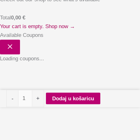
Total
0,00
€
Your cart is empty. Shop now →
Available Coupons
Loading coupons...
PALU
-
+
Dodaj u košaricu
Top
Coat
Shine
količina