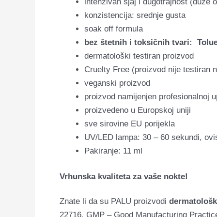
intenzivan sjaj i dugotrajnost (duže o
konzistencija: srednje gusta
soak off formula
bez štetnih i toksičnih tvari: To
dermatološki testiran proizvod
Cruelty Free (proizvod nije testiran 
veganski proizvod
proizvod namijenjen profesionalnoj u
proizvedeno u Europskoj uniji
sve sirovine EU porijekla
UV/LED lampa: 30 – 60 sekundi, ovis
Pakiranje: 11 ml
Vrhunska kvaliteta za vaše nokte!
Znate li da su PALU proizvodi
dermatološki
22716, GMP – Good Manufacturing Practices