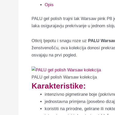
Opis
PALU gel polish trajni lak Warsaw pink P8 j
laka osigurajavju prekrivanje u jednom sloju
Otkrij ljepotu i snagu roze uz
PALU Warsa
ženstvenošću, ova kolekcija donosi prekr
osvajaju na prvi pogled.
PALU gel polish Warsaw kolekcija
Karakteristike:
intenzivno pigmetirane boje (pokrivn
jednostavna primjena (posebno diza
koristiti na prirodne, gelirane ili no