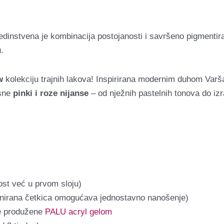
edinstvena je kombinacija postojanosti i savršeno pigmentira
.
w
kolekciju trajnih lakova! Inspirirana modernim duhom Varš
asne
pinki i roze nijanse
– od nježnih pastelnih tonova do izr
ost već u prvom sloju)
jnirana četkica omogućava jednostavno nanošenje)
kte produžene
PALU acryl gelom