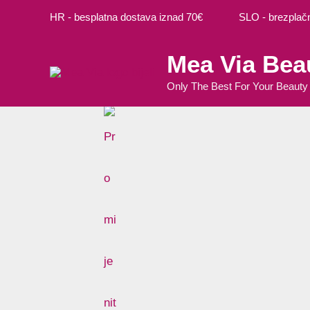
Preskoči
HR - besplatna dostava iznad 70€ SLO - brezplačna
na
sadržaj
Mea Via Bea
Only The Best For Your Beauty