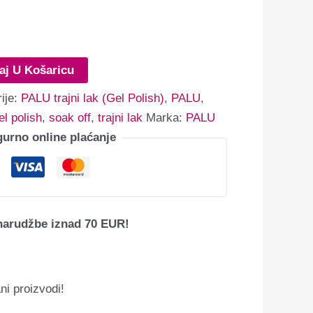
aj U Košaricu
ije:
PALU trajni lak (Gel Polish)
,
PALU
,
el polish
,
soak off
,
trajni lak
Marka:
PALU
gurno online plaćanje
narudžbe iznad 70 EUR!
ni proizvodi!