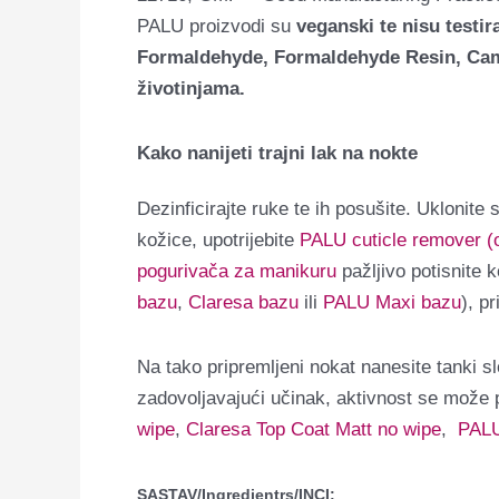
PALU proizvodi su
veganski te nisu testir
Formaldehyde, Formaldehyde Resin, Camph
životinjama.
Kako nanijeti trajni lak na nokte
Dezinficirajte ruke te ih posušite. Uklonite 
kožice, upotrijebite
PALU cuticle remover (o
pogurivača za manikuru
pažljivo potisnite 
bazu
,
Claresa bazu
ili
PALU Maxi bazu
), p
Na tako pripremljeni nokat nanesite tanki s
zadovoljavajući učinak, aktivnost se može p
wipe
,
Claresa Top Coat Matt no wipe
,
PALU
SASTAV/Ingredientrs/INCI: