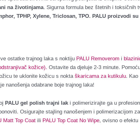
ani na životinjama
. Sigurna formula bez štetnih i toksičnih t
or, TPHP, Xylene, Triclosan, TPO. PALU proizvodi su ve
sve ostatke trajnog laka s noktiju
PALU Removerom
i
blazin
dstranjivač kožice).
Ostavite da djeluje 2-3 minute. Pomoć
kožicu te uklonite kožicu s nokta
škaricama za kutikulu
. Kao
rije nanošenja odabrane boje trajnog laka!
loj
PALU gel polish trajni lak
i polimerizirajte ga u profesi
onoviti. Osigurajte stajling nanošenjem i polimerizacijom z
 Matt Top Coat
ili
PALU Top Coat No Wipe
, ovisno o efektu 