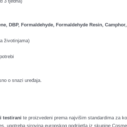
d 3 tjedna)
luene, DBP, Formaldehyde, Formaldehyde Resin, Camphor,
na životinjama)
potrebi
no o snazi uređaja.
 testirani
te proizvedeni prema najvišim standardima za ko
, upotreba sirovina europskog podrijetla iz skupine Cosme