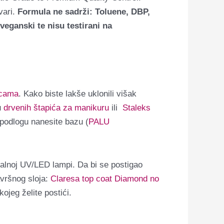
vari.
Formula ne sadrži: Toluene, DBP,
ganski te nisu testirani na
icama
. Kako biste lakše uklonili višak
u
drvenih štapića za manikuru
ili
Staleks
 podlogu nanesite bazu (
PALU
onalnoj UV/LED lampi. Da bi se postigao
avršnog sloja:
Claresa top coat Diamond no
kojeg želite postići.