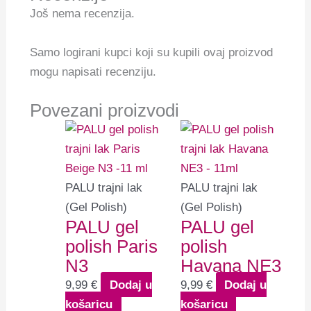
Još nema recenzija.
Samo logirani kupci koji su kupili ovaj proizvod
mogu napisati recenziju.
Povezani proizvodi
PALU trajni lak
PALU trajni lak
(Gel Polish)
(Gel Polish)
PALU gel
PALU gel
polish Paris
polish
N3
Havana NE3
9,99
€
Dodaj u
9,99
€
Dodaj u
košaricu
košaricu