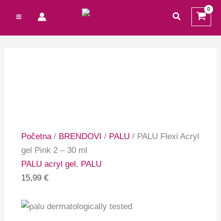
Preskoči
Cart
traži
na
Total:
sadržaj
Početna
/
BRENDOVI
/
PALU
/ PALU Flexi Acryl
gel Pink 2 – 30 ml
PALU acryl gel
,
PALU
15,99
€