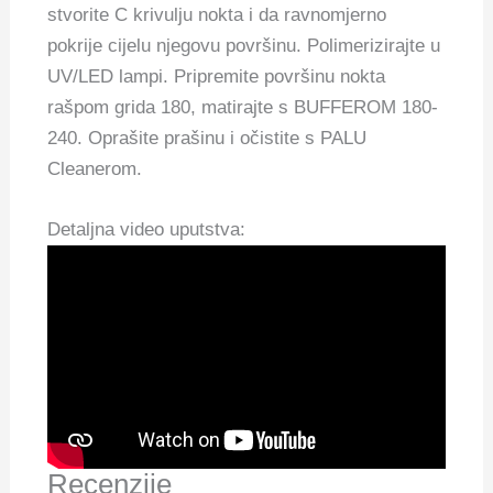
stvorite C krivulju nokta i da ravnomjerno
pokrije cijelu njegovu površinu. Polimerizirajte u
UV/LED lampi. Pripremite površinu nokta
rašpom grida 180, matirajte s BUFFEROM 180-
240. Oprašite prašinu i očistite s PALU
Cleanerom.
Detaljna video uputstva:
Recenzije