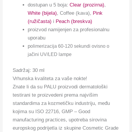
dostupan u 5 boja:
Clear (prozirna)
,
White (bijela)
, Coffee (kava),
Pink
(ružičasta)
i
Peach (breskva)
proizvod namijenjen za profesionalnu
uporabu
p
olimerizacija 60-120 sekundi ovisno o
jačini UV/LED lampe
Sadržaj: 30 ml
Vrhunska kvaliteta za vaše nokte!
Znate li da su PALU proizvodi dermatološki
testirani te proizvedeni prema najvišim
standardima za kozmetičku industriju, među
kojima su ISO 22716, GMP – Good
manufacturing practices, upotreba sirovina
europskog podrijetla iz skupine Cosmetic Grade