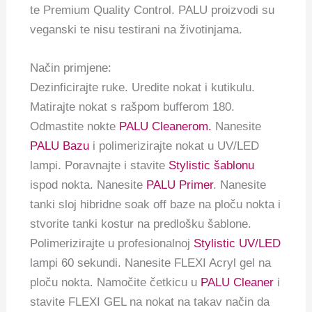
te Premium Quality Control. PALU proizvodi su
veganski te nisu testirani na životinjama.
Način primjene:
Dezinficirajte ruke. Uredite nokat i kutikulu.
Matirajte nokat s rašpom bufferom 180.
Odmastite nokte
PALU Cleanerom.
Nanesite
PALU Bazu
i polimerizirajte nokat u UV/LED
lampi. Poravnajte i stavite
Stylistic šablonu
ispod nokta. Nanesite
PALU Primer
. Nanesite
tanki sloj hibridne soak off baze na ploču nokta i
stvorite tanki kostur na predlošku šablone.
Polimerizirajte u profesionalnoj
Stylistic UV/LED
lampi 60 sekundi. Nanesite FLEXI Acryl gel na
ploču nokta. Namočite četkicu u
PALU Cleaner
i
stavite FLEXI GEL na nokat na takav način da