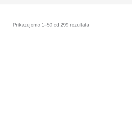
Prikazujemo 1–50 od 299 rezultata
PALU Maxi Base
10,99
€