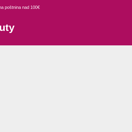
 poštnina nad 100€
uty