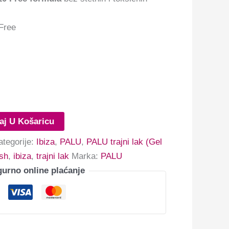
Free
aj U Košaricu
ategorije:
Ibiza
,
PALU
,
PALU trajni lak (Gel
ish
,
ibiza
,
trajni lak
Marka:
PALU
gurno online plaćanje