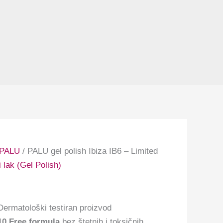
PALU
/ PALU gel polish Ibiza IB6 – Limited
 lak (Gel Polish)
Dermatološki testiran proizvod
10 Free formula
bez štetnih i toksičnih