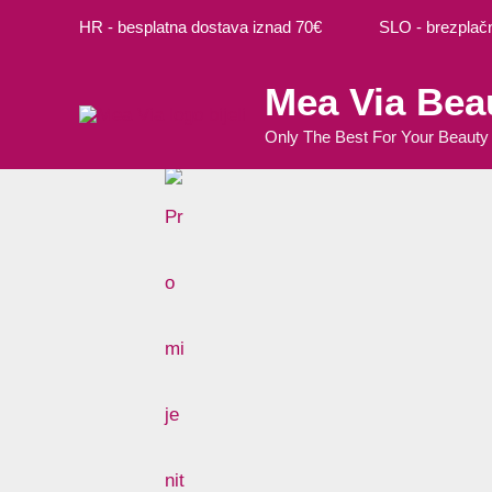
Preskoči
HR - besplatna dostava iznad 70€ SLO - brezplačna
na
sadržaj
Mea Via Bea
Only The Best For Your Beauty