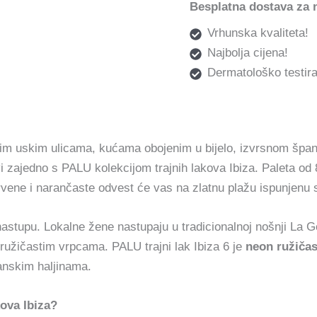
Besplatna dostava za 
Vrhunska kvaliteta!
Najbolja cijena!
Dermatološko testira
ojim uskim ulicama, kućama obojenim u bijelo, izvrsnom špan
vi zajedno s PALU kolekcijom trajnih lakova Ibiza. Paleta od
 crvene i narančaste odvest će vas na zlatnu plažu ispunjenu 
tupu. Lokalne žene nastupaju u tradicionalnoj nošnji La Gon
ružičastim vrpcama. PALU trajni lak Ibiza 6 je
neon ružičas
anskim haljinama.
kova Ibiza?