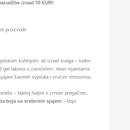
narudžbe iznad 70 EUR!
ni proizvodi!
jolskom kuhinjom, ali iznad svega ‒ ludim
 8 gel lakova u zasićenim, neon nijansama
sjajem šarenih svjetala i vrućim ritmovima.
ella ‒ bijeloj haljini s crnom pregačom,
ta boja sa srebrnim sjajem
‒ boja