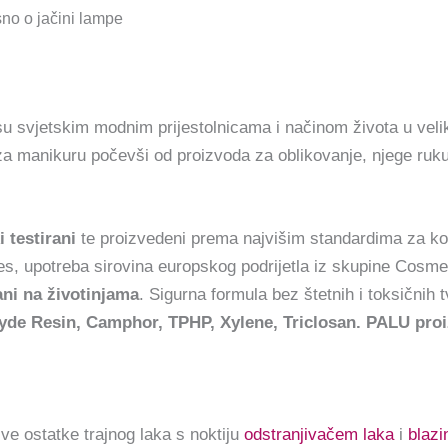
no o jačini lampe
u svjetskim modnim prijestolnicama i načinom života u veli
 za manikuru počevši od proizvoda za oblikovanje, njege ruku
 testirani
te proizvedeni prema najvišim standardima za ko
, upotreba sirovina europskog podrijetla iz skupine Cosme
ani na životinjama
. Sigurna formula bez štetnih i toksičnih t
e Resin, Camphor, TPHP, Xylene, Triclosan. PALU proizv
sve ostatke trajnog laka s noktiju
odstranjivačem laka
i
blaz