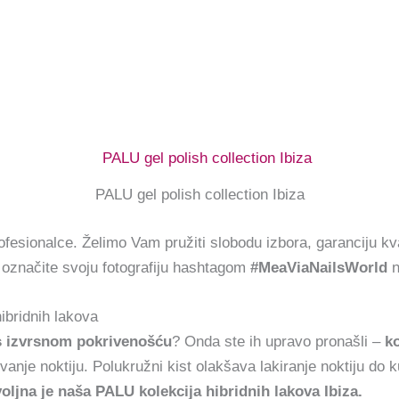
PALU gel polish collection Ibiza
sionalce. Želimo Vam pružiti slobodu izbora, garanciju kvalit
označite svoju fotografiju hashtagom
#MeaViaNailsWorld
n
ibridnih lakova
e s izvrsnom pokrivenošću
? Onda ste ih upravo pronašli –
ko
vanje noktiju. Polukružni kist olakšava lakiranje noktiju do ku
oljna je naša PALU kolekcija hibridnih lakova Ibiza
.