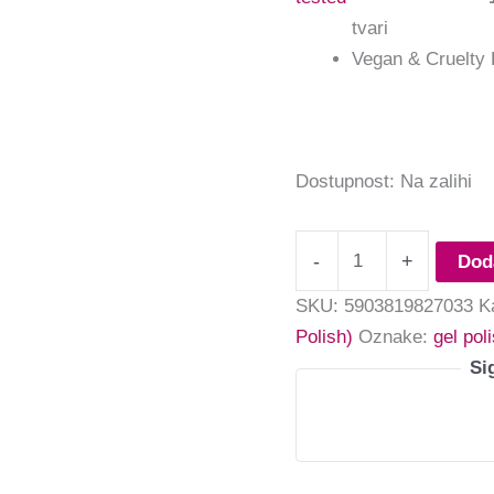
tvari
Vegan & Cruelty 
Dostupnost:
Na zalihi
-
+
Dod
SKU:
5903819827033
K
Polish)
Oznake:
gel pol
Si