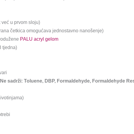
 već u prvom sloju)
irana četkica omogućava jednostavno nanošenje)
 produžene
PALU acryl gelom
3 tjedna)
vari
ri. Ne sadrži: Toluene, DBP, Formaldehyde, Formaldehyde Re
životinjama)
trebi