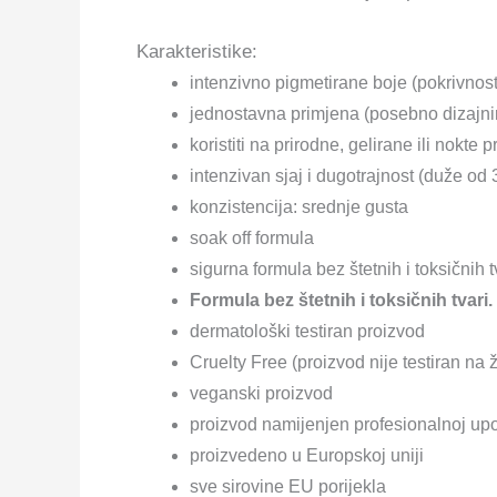
Karakteristike:
intenzivno pigmetirane boje (pokrivnost
jednostavna primjena (posebno dizajn
koristiti na prirodne, gelirane ili nokte
intenzivan sjaj i dugotrajnost (duže od 
konzistencija: srednje gusta
soak off formula
sigurna formula bez štetnih i toksičnih t
Formula bez štetnih i toksičnih tva
dermatološki testiran proizvod
Cruelty Free (proizvod nije testiran na 
veganski proizvod
proizvod namijenjen profesionalnoj upo
proizvedeno u Europskoj uniji
sve sirovine EU porijekla