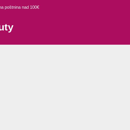
 poštnina nad 100€
uty