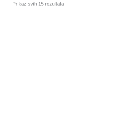
Prikaz svih 15 rezultata
IKON.IQ Nova Base & T
16,99
€