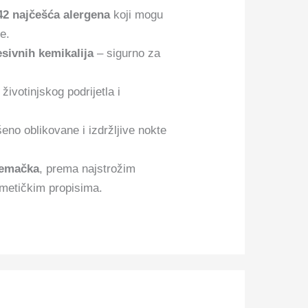
42 najčešća alergena
koji mogu
e.
ivnih kemikalija
– sigurno za
životinjskog podrijetla i
eno oblikovane i izdržljive nokte
jemačka
, prema najstrožim
metičkim propisima.