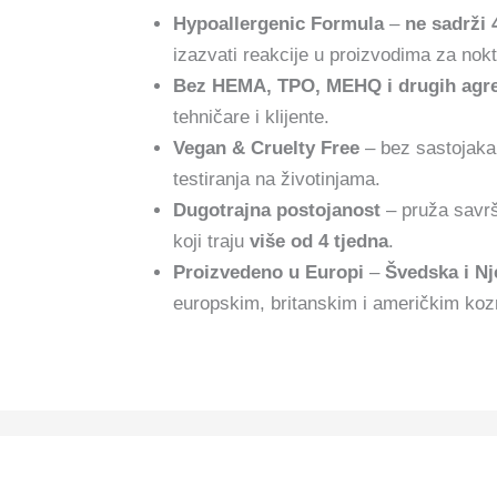
Hypoallergenic Formula
–
ne sadrži 
izazvati reakcije u proizvodima za nokt
Bez HEMA, TPO, MEHQ i drugih agres
tehničare i klijente.
Vegan & Cruelty Free
– bez sastojaka 
testiranja na životinjama.
Dugotrajna postojanost
– pruža savrš
koji traju
više od 4 tjedna
.
Proizvedeno u Europi
–
Švedska i N
europskim, britanskim i američkim koz