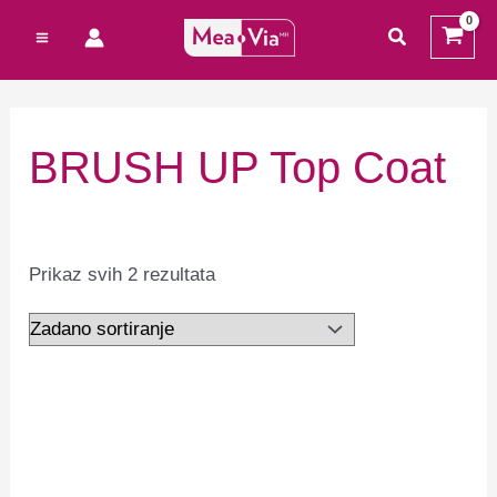
Preskoči
Cart
M
M
traži
na
Total:
i
a
sadržaj
n
k
c
s
BRUSH UP Top Coat
i
c
j
i
e
j
Prikaz svih 2 rezultata
n
e
a
n
a