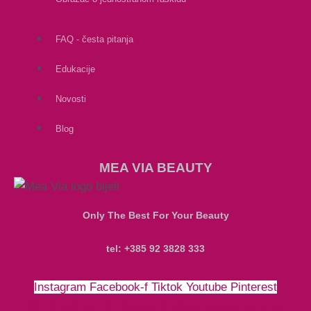
FAQ - česta pitanja
Edukacije
Novosti
Blog
MEA VIA BEAUTY
Only The Best For Your Beauty
tel: +385 92 3828 333
Instagram
Facebook-f
Tiktok
Youtube
Pinterest
Money-bill-alt
Cc-paypal
Cc-mastercard
Cc-visa