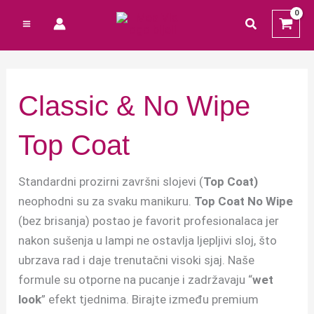
Preskoči
Cart
M
M
traži
na
Total:
i
a
sadržaj
n
k
c
s
Classic & No Wipe
i
c
j
i
Top Coat
e
j
n
e
Standardni prozirni završni slojevi (
Top Coat)
neophodni su za svaku manikuru.
Top Coat No Wipe
a
n
(bez brisanja) postao je favorit profesionalaca jer
a
nakon sušenja u lampi ne ostavlja ljepljivi sloj, što
ubrzava rad i daje trenutačni visoki sjaj. Naše
formule su otporne na pucanje i zadržavaju “
wet
look
” efekt tjednima. Birajte između premium