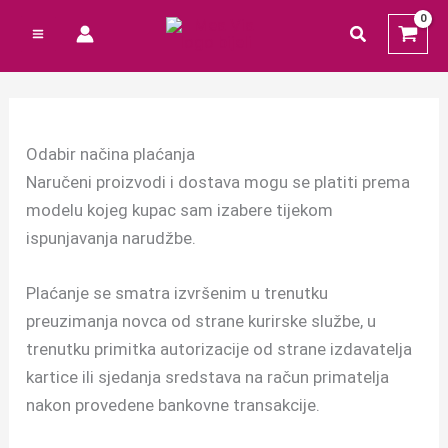
Preskoči
Cart
traži
na
Total:
sadržaj
Odabir načina plaćanja
Naručeni proizvodi i dostava mogu se platiti prema
modelu kojeg kupac sam izabere tijekom
ispunjavanja narudžbe.
Plaćanje se smatra izvršenim u trenutku
preuzimanja novca od strane kurirske službe, u
trenutku primitka autorizacije od strane izdavatelja
kartice ili sjedanja sredstava na račun primatelja
nakon provedene bankovne transakcije.