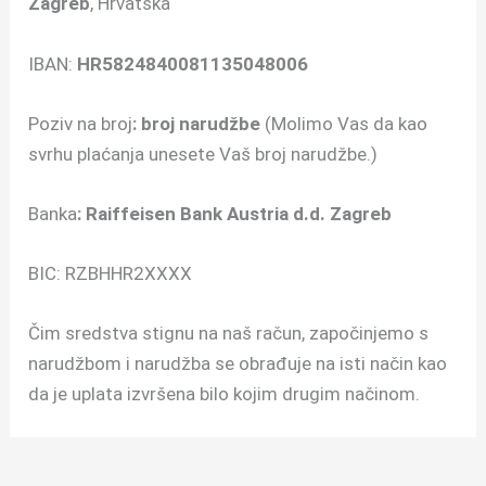
Zagreb
, Hrvatska
IBAN:
HR5824840081135048006
Poziv na broj
: broj narudžbe
(Molimo Vas da kao
svrhu plaćanja unesete Vaš broj narudžbe.)
Banka
: Raiffeisen Bank Austria d.d. Zagreb
BIC: RZBHHR2XXXX
Čim sredstva stignu na naš račun, započinjemo s
narudžbom i narudžba se obrađuje na isti način kao
da je uplata izvršena bilo kojim drugim načinom.