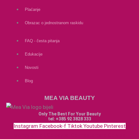
Plaćanje
Obrazac o jednostranom raskidu
FAQ - česta pitanja
Edukacije
Novosti
Blog
MEA VIA BEAUTY
Only The Best For Your Beauty
tel: +385 92 3828 333
Instagram
Facebook-f
Tiktok
Youtube
Pinterest
Money-bill-alt
Cc-paypal
Cc-mastercard
Cc-visa