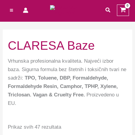
Preskoči
M
M
traži
na
i
a
sadržaj
n
k
c
s
CLARESA Baze
i
c
j
i
Vrhunska profesionalna kvaliteta. Najveći izbor
e
j
baza. Sigurna formula bez štetnih i toksičnih tvari ne
n
e
sadrži:
TPO,
Toluene, DBP, Formaldehyde,
Formaldehyde Resin, Camphor, TPHP, Xylene,
a
n
Triclosan. Vagan & Cruelty Free.
Proizvedeno u
a
EU.
Prikaz svih 47 rezultata