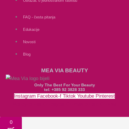
Obrazac o jednostranom raskidu
FAQ - česta pitanja
Edukacije
Novosti
Blog
MEA VIA BEAUTY
Only The Best For Your Beauty
tel: +385 92 3828 333
Instagram
Facebook-f
Tiktok
Youtube
Pinterest
Money-bill-alt
Cc-paypal
Cc-mastercard
Cc-visa
0