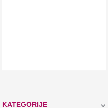
YOSHI in bottle
YOSHI in bottle
AcryLIQ Gel No2
AcryLIQ Gel No4
11,90
€
11,90
€
KATEGORIJE