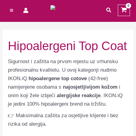
Preskoči
Cart
M
M
traži
na
Total:
i
a
sadržaj
n
k
c
s
Hipoalergeni Top Coat
i
c
j
i
Sigurnost i zaštita na prvom mjestu uz vrhunsku
e
j
profesionalnu kvalitetu. U ovoj kategoriji nudimo
n
e
IKON.iQ
hipoalergene top cotove
(42-free)
namijenjene osobama s
najosjetljivijom kožom
i
a
n
onim koji žele izbjeći
alergijske reakcije
. IKON.iQ
a
je jedini 100% hipoalergeni brend na tržištu.
👉 Maksimalna zaštita za osjetljive klijente i bez
rizika od alergija.