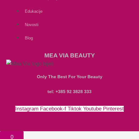
Edukacije
Novosti
Blog
MEA VIA BEAUTY
Only The Best For Your Beauty
tel: +385 92 3828 333
Instagram
Facebook-f
Tiktok
Youtube
Pinterest
Money-bill-alt
Cc-paypal
Cc-mastercard
Cc-visa
0