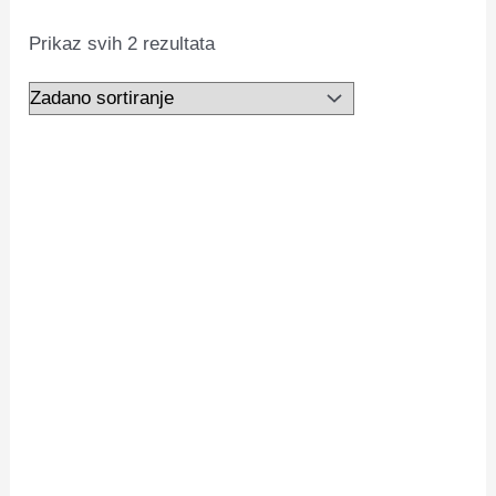
Prikaz svih 2 rezultata
IKON.IQ Nova Base &
Top – 15 ml