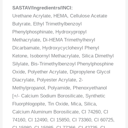
SASTAV/Ingredientrs/INCI:
Urethane Acrylate, HEMA, Cellulose Acetate
Butyrate, Ethyl Trimethylbenzoyl
Phenylphosphinate, Hydroxypropyl
Methacrylate, Di-HEMA Trimethylhexyl
Dicarbamate, Hydroxycyclohexyl Phenyl
Ketone, Isobornyl Methacrylate, Silica Dimethyl
Silylate, Bis-Trimethylbenzoyl Phenylphosphine
Oxide, Polyether Acrylate, Dipropylene Glycol
Diacrylate, Polyester Acrylate, 2-
Methylpropanol, Polyamide, Phenoxyethanol
[+/- Calcium Sodium Borosilicate, Synthetic
Fluorphlogopite, Tin Oxide, Mica, Silica,
Calcium Aluminum Borosilicate, CI 74260, CI
74160, CI 12490, CI 15850, CI 73360, CI 60725,
CI 15980, CI 15985, CI 77266, CI 42735, CI