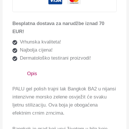
Besplatna dostava za narudžbe iznad 70
EUR!
Vrhunska kvaliteta!
Najbolja cijena!
Dermatološko testirani proizvodi!
Opis
PALU gel polish trajni lak Bangkok BA2 u nijansi
intenzivne morsko zelene osvježit će svaku
ljetnu stilizaciju. Ova boja je obogaćena
efektnim crnim zrncima.
Bangkok je grad koji vrvi životom u bilo koje