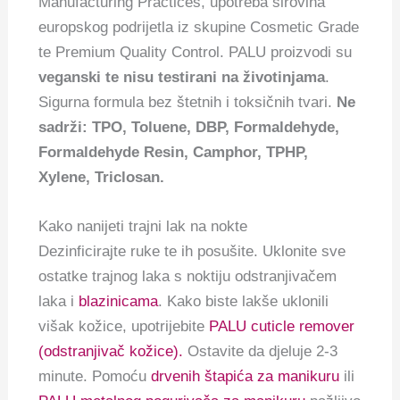
Manufacturing Practices, upotreba sirovina
europskog podrijetla iz skupine Cosmetic Grade
te Premium Quality Control. PALU proizvodi su
veganski te nisu testirani na životinjama
.
Sigurna formula bez štetnih i toksičnih tvari.
Ne
sadrži: TPO, Toluene, DBP, Formaldehyde,
Formaldehyde Resin, Camphor, TPHP,
Xylene, Triclosan.
Kako nanijeti trajni lak na nokte
Dezinficirajte ruke te ih posušite. Uklonite sve
ostatke trajnog laka s noktiju odstranjivačem
laka i
blazinicama
. Kako biste lakše uklonili
višak kožice, upotrijebite
PALU cuticle remover
(odstranjivač kožice).
Ostavite da djeluje 2-3
minute. Pomoću
drvenih štapića za manikuru
ili