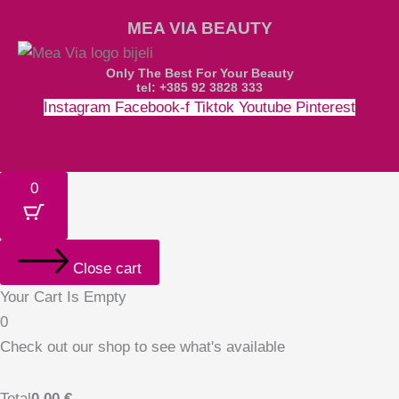
MEA VIA BEAUTY
Only The Best For Your Beauty
tel: +385 92 3828 333
Instagram
Facebook-f
Tiktok
Youtube
Pinterest
Money-bill-alt
Cc-paypal
Cc-mastercard
Cc-visa
0
Close cart
Your Cart Is Empty
0
Check out our shop to see what's available
Total
0,00
€