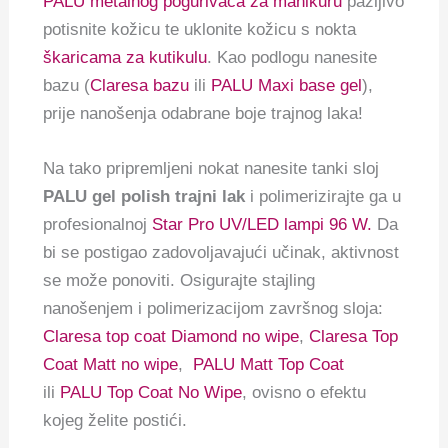
PALU metalnog pogurivača za manikuru
pažljivo
potisnite kožicu te uklonite kožicu s nokta
škaricama za kutikulu
. Kao podlogu nanesite
bazu (
Claresa bazu
ili
PALU Maxi base gel
),
prije nanošenja odabrane boje trajnog laka!
Na tako pripremljeni nokat nanesite tanki sloj
PALU gel polish trajni lak
i polimerizirajte ga u
profesionalnoj
Star Pro UV/LED lampi 96 W.
Da
bi se postigao zadovoljavajući učinak, aktivnost
se može ponoviti. Osigurajte stajling
nanošenjem i polimerizacijom završnog sloja:
Claresa top coat Diamond no wipe
,
Claresa Top
Coat Matt no wipe
,
PALU Matt Top Coat
ili
PALU Top Coat No Wipe
, ovisno o efektu
kojeg želite postići.