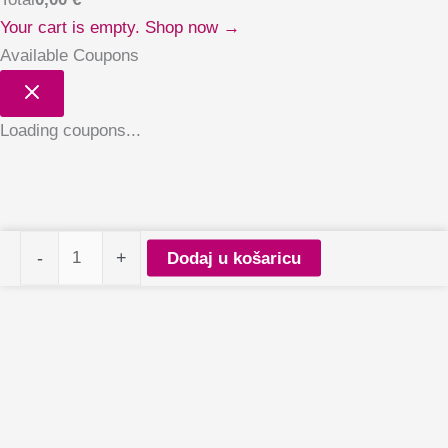
Your cart is empty. Shop now →
Available Coupons
Loading coupons...
PALU
-
+
Dodaj u košaricu
tgel
polish
Bangkok
BA2
količina