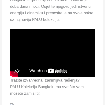
doba dana i noći.
Osjetite njegovu jedinstvenu
energiju i dinamiku i prenesite je na svoje nokte
uz najnoviju PALU kolekciju.
Tražite izvanredna, zanimljiva rješenja?
PALU
Kolekcija Bangkok ima sve što vam
možete zamisliti!