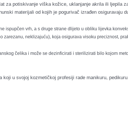
 za potiskivanje viška kožice, uklanjanje akrila ili ljepila 
rhunski materijali od kojih je pogurivač izrađen osiguravaju d
ane ispupčen v
rh, a s druge strane
dlijeto u obliku lijevka konve
go zarezanu, neklizajuću),
koja osigurava visoku preciznost, pra
panskog čelika i može se
dezinficirati i sterilizirati bilo kojom
koji u svojoj kozmetičkoj profesiji rade manikuru, pedikuru,