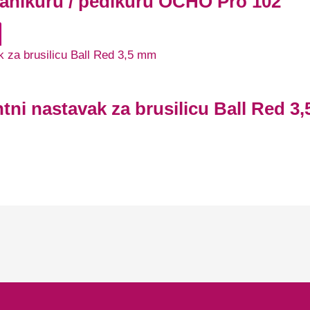
manikuru / pedikuru OCHO Pro 102
tni nastavak za brusilicu Ball Red 3