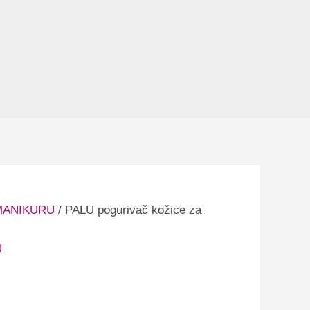
MANIKURU
/ PALU pogurivač kožice za
U