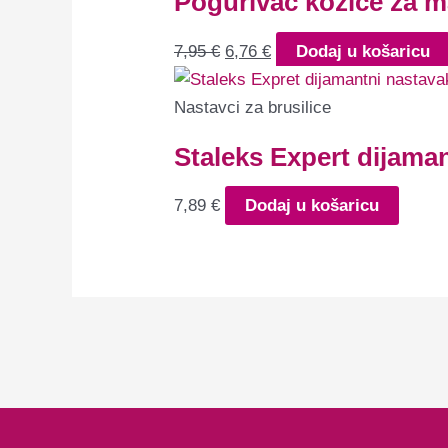
Pogurivač kožice za 
7,95
€
6,76
€
Dodaj u košaricu
Nastavci za brusilice
Staleks Expert dijaman
7,89
€
Dodaj u košaricu