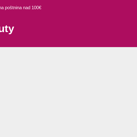
 poštnina nad 100€
uty