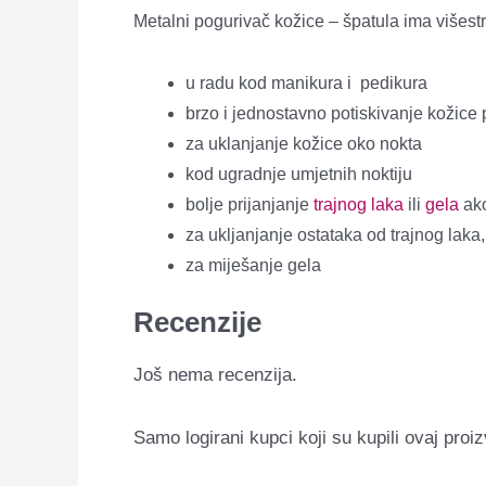
Metalni pogurivač kožice – špatula ima višes
u radu kod manikura i pedikura
brzo i jednostavno potiskivanje kožice
za uklanjanje kožice oko nokta
kod ugradnje umjetnih noktiju
bolje prijanjanje
trajnog laka
ili
gela
ako
za ukljanjanje ostataka od trajnog laka, 
za miješanje gela
Recenzije
Još nema recenzija.
Samo logirani kupci koji su kupili ovaj proi