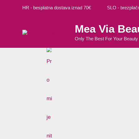
Preskoči
Izvorna
Trenutna
HR - besplatna dostava iznad 70€ SLO - brezplačna
na
cijena
cijena
sadržaj
bila
je:
Mea Via Bea
je:
6,76 €.
7,95 €.
Only The Best For Your Beauty