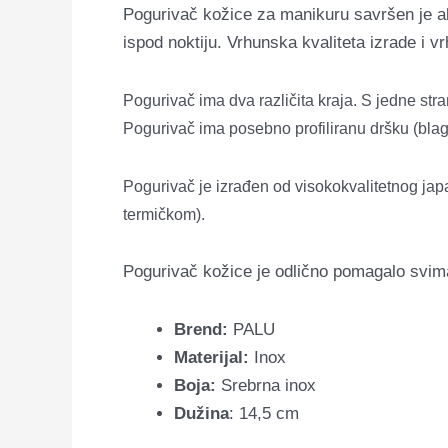
Pogurivač kožice za manikuru savršen je alat
ispod noktiju. Vrhunska kvaliteta izrade i v
Pogurivač ima dva različita kraja. S jedne str
Pogurivač ima posebno profiliranu dršku (bla
Pogurivač je izrađen od visokokvalitetnog ja
termičkom).
Pogurivač kožice je odlično pomagalo svima 
Brend:
PALU
Materijal:
Inox
Boja:
Srebrna inox
Dužina
: 14,5 cm