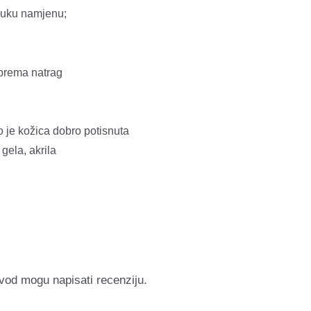
truku namjenu;
 prema natrag
 je kožica dobro potisnuta
gela, akrila
zvod mogu napisati recenziju.