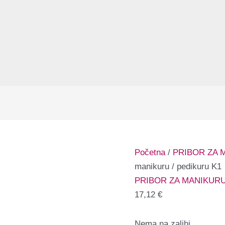
Početna
/
PRIBOR ZA 
manikuru / pedikuru K1
PRIBOR ZA MANIKUR
17,12
€
Nema na zalihi