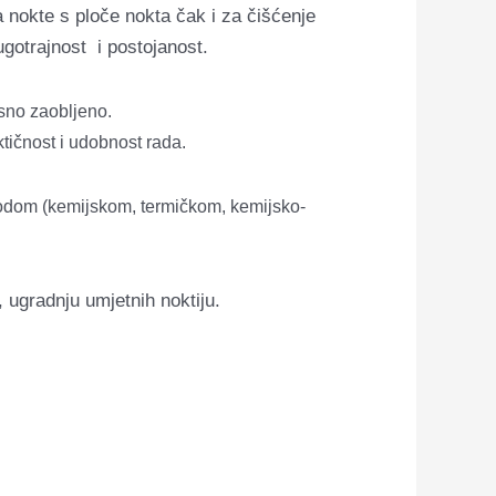
za nokte s ploče nokta čak i za čišćenje
ugotrajnost i postojanost.
ksno zaobljeno.
ktičnost i udobnost rada.
 metodom (kemijskom, termičkom,
kemijsko-
 ugradnju umjetnih noktiju.