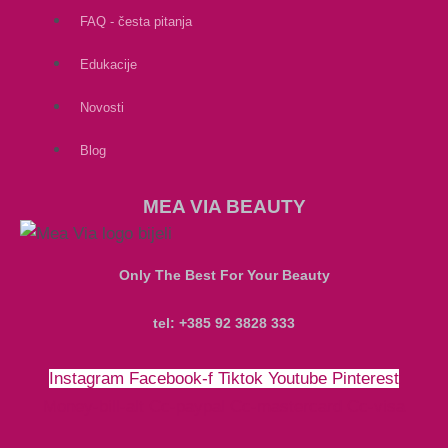
FAQ - česta pitanja
Edukacije
Novosti
Blog
MEA VIA BEAUTY
Only The Best For Your Beauty
tel: +385 92 3828 333
Instagram
Facebook-f
Tiktok
Youtube
Pinterest
Money-bill-alt
Cc-paypal
Cc-mastercard
Cc-visa