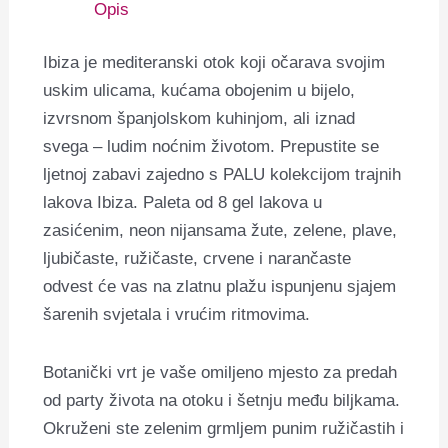
Opis
Ibiza je mediteranski otok koji očarava svojim
uskim ulicama, kućama obojenim u bijelo,
izvrsnom španjolskom kuhinjom, ali iznad
svega ‒ ludim noćnim životom. Prepustite se
ljetnoj zabavi zajedno s PALU kolekcijom trajnih
lakova Ibiza. Paleta od 8 gel lakova u
zasićenim, neon nijansama žute, zelene, plave,
ljubičaste, ružičaste, crvene i narančaste
odvest će vas na zlatnu plažu ispunjenu sjajem
šarenih svjetala i vrućim ritmovima.
Botanički vrt je vaše omiljeno mjesto za predah
od party života na otoku i šetnju među biljkama.
Okruženi ste zelenim grmljem punim ružičastih i