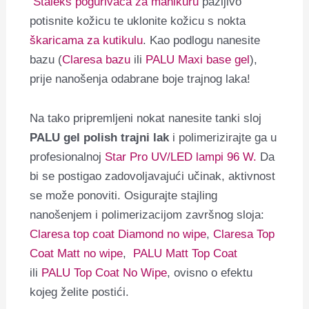
Staleks pogurivača za manikuru
pažljivo
potisnite kožicu te uklonite kožicu s nokta
škaricama za kutikulu
. Kao podlogu nanesite
bazu (
Claresa bazu
ili
PALU Maxi base gel
),
prije nanošenja odabrane boje trajnog laka!
Na tako pripremljeni nokat nanesite tanki sloj
PALU gel polish trajni lak
i polimerizirajte ga u
profesionalnoj
Star Pro UV/LED lampi 96 W.
Da
bi se postigao zadovoljavajući učinak, aktivnost
se može ponoviti. Osigurajte stajling
nanošenjem i polimerizacijom završnog sloja:
Claresa top coat Diamond no wipe
,
Claresa Top
Coat Matt no wipe
,
PALU Matt Top Coat
ili
PALU Top Coat No Wipe
, ovisno o efektu
kojeg želite postići.