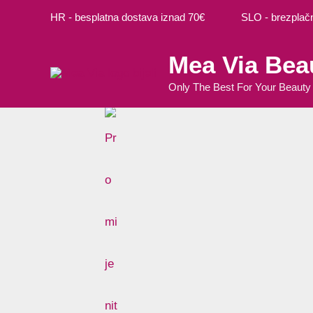
Preskoči
Cart
M
M
HR - besplatna dostava iznad 70€ SLO - brezplačna
na
Total:
i
a
sadržaj
Mea Via Bea
n
k
c
s
Only The Best For Your Beauty
i
c
j
i
e
j
n
e
a
n
a