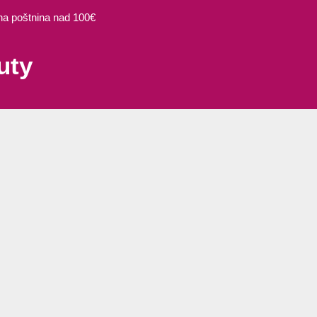
 poštnina nad 100€
uty