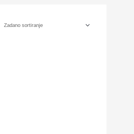
E.Mi
Charmicon
E.Mi
3D Silicone