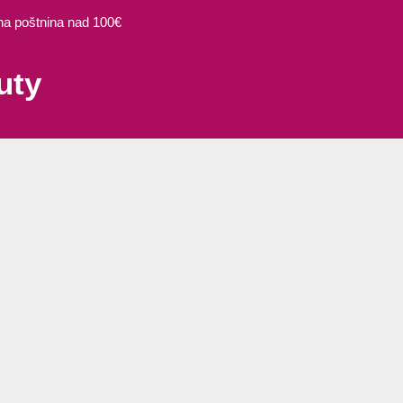
 poštnina nad 100€
uty