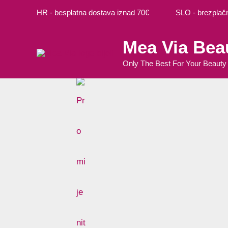
Preskoči
Cart
M
M
HR - besplatna dostava iznad 70€ SLO - brezplačna
na
Total:
i
a
sadržaj
Mea Via Bea
n
k
c
s
Only The Best For Your Beauty
i
c
j
i
e
j
n
e
a
n
a