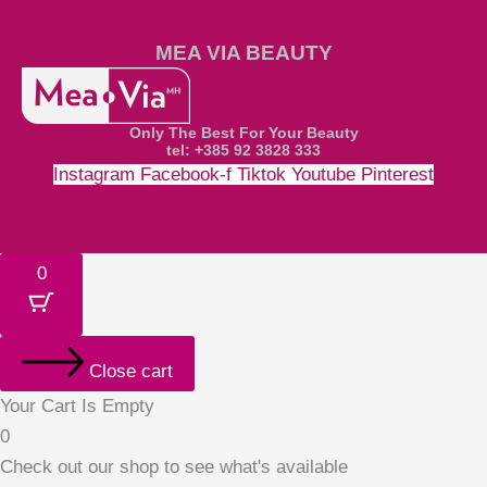
MEA VIA BEAUTY
Only The Best For Your Beauty
tel: +385 92 3828 333
Instagram
Facebook-f
Tiktok
Youtube
Pinterest
Money-bill-alt
Cc-paypal
Cc-mastercard
Cc-visa
0
Close cart
Your Cart Is Empty
0
Check out our shop to see what's available