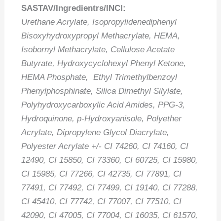
SASTAV/Ingredientrs/INCI:
Urethane Acrylate, Isopropylidenediphenyl
Bisoxyhydroxypropyl Methacrylate, HEMA,
Isobornyl Methacrylate, Cellulose Acetate
Butyrate, Hydroxycyclohexyl Phenyl Ketone,
HEMA Phosphate, Ethyl Trimethylbenzoyl
Phenylphosphinate, Silica Dimethyl Silylate,
Polyhydroxycarboxylic Acid Amides, PPG-3,
Hydroquinone, p-Hydroxyanisole, Polyether
Acrylate, Dipropylene Glycol Diacrylate,
Polyester Acrylate +/- CI 74260, CI 74160, CI
12490, CI 15850, CI 73360, CI 60725, CI 15980,
CI 15985, CI 77266, CI 42735, CI 77891, CI
77491, CI 77492, CI 77499, CI 19140, CI 77288,
CI 45410, CI 77742, CI 77007, CI 77510, CI
42090, CI 47005, CI 77004, CI 16035, CI 61570,