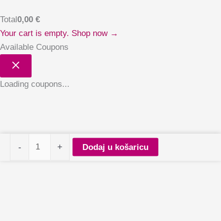
Total
0,00
€
Your cart is empty. Shop now →
Available Coupons
Loading coupons...
PALU
-
+
Dodaj u košaricu
baza
Smooth
7
količina