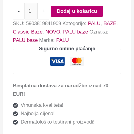
-
+
Dodaj u košaricu
SKU:
5903819841909
Kategorije:
PALU
,
BAZE
,
Classic Baze
,
NOVO
,
PALU baze
Oznaka:
PALU base
Marka:
PALU
Sigurno online plaćanje
Besplatna dostava za narudžbe iznad 70
EUR!
Vrhunska kvaliteta!
Najbolja cijena!
Dermatološko testirani proizvodi!