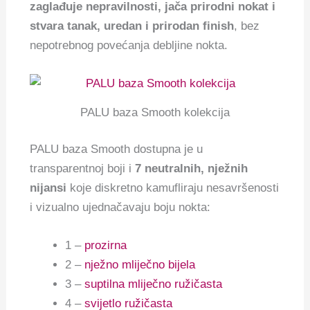
zaglađuje nepravilnosti, jača prirodni nokat i
stvara tanak, uredan i prirodan finish
, bez
nepotrebnog povećanja debljine nokta.
PALU baza Smooth kolekcija
PALU baza Smooth dostupna je u
transparentnoj boji i
7 neutralnih, nježnih
nijansi
koje diskretno kamufliraju nesavršenosti
i vizualno ujednačavaju boju nokta:
1 –
prozirna
2 –
nježno mliječno bijela
3 –
suptilna mliječno ružičasta
4 –
svijetlo ružičasta