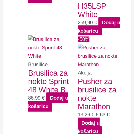
H35LSP
White
259,90
€
Dodaj u
košaricu
Izvorna
Trenutna
-50%
cijena
cijena
bila
je:
je:
6,63 €.
Brusilice
Brusilica za
13,26 €.
Akcija
nokte Sprint
Pusher za
48 White B
brusilice za
nokte
86,99
€
Dodaj u
Marathon
košaricu
13,26
€
6,63
€
Dodaj u
košaricu