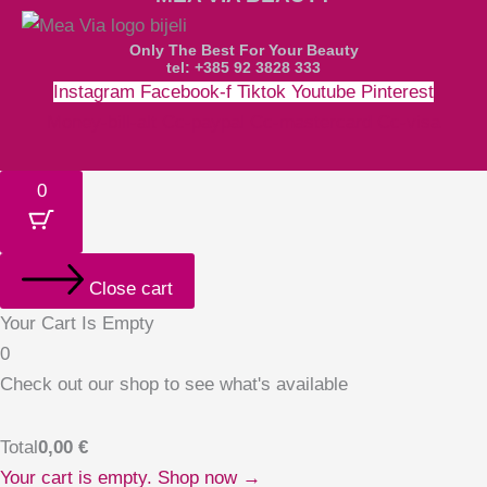
Only The Best For Your Beauty
tel: +385 92 3828 333
Instagram
Facebook-f
Tiktok
Youtube
Pinterest
Money-bill-alt
Cc-paypal
Cc-mastercard
Cc-visa
0
Close cart
Your Cart Is Empty
0
Check out our shop to see what's available
Total
0,00
€
Your cart is empty. Shop now →