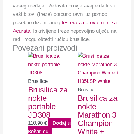
vašeg uređaja. Redovito provjeravajte da li su
vaši bitovi (freze) potpuno ravni uz pomoć
posebno dizajniranog
testera za provjeru freza
Acurata.
Iskrivljene freze nepovoljno utjeću na
rad i mogu oštetiti ručicu brusilice.
Povezani proizvodi
Brusilice
Brusilica za
Brusilice
nokte
Brusilica za
portable
nokte
JD308
Marathon 3
Champion
110,90
€
Dodaj u
White +
košaricu