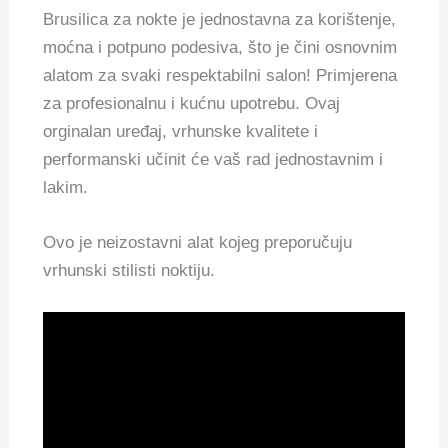
Brusilica za nokte je jednostavna za korištenje,
moćna i potpuno podesiva, što je čini osnovnim
alatom za svaki respektabilni salon! Primjerena
za profesionalnu i kućnu upotrebu. Ovaj
orginalan uređaj, vrhunske kvalitete i
performanski učinit će vaš rad jednostavnim i
lakim.
Ovo je neizostavni alat kojeg preporučuju
vrhunski stilisti noktiju.