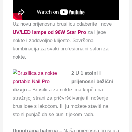
Uz novu prijenosnu brusilicu odaberite i nove
UV/LED lampe od 96W Star Pro
za lijepe
nokte i zadovoljne klijente. Savršena
kombinacija za svaki profesionalni salon za
nokte.
2 U 1 stolni i
prijenosni bežični
dizajn –
Brusilica za nokte ima kopču na
stražnjoj strani za pričvršćivanje ili nošenje
bruslicee s lakoćom. Ili ju možete staviti na
stolni punjač da se puni tijekom rada.
Dugotrajna baterija –
Naša prijenosna brusilica