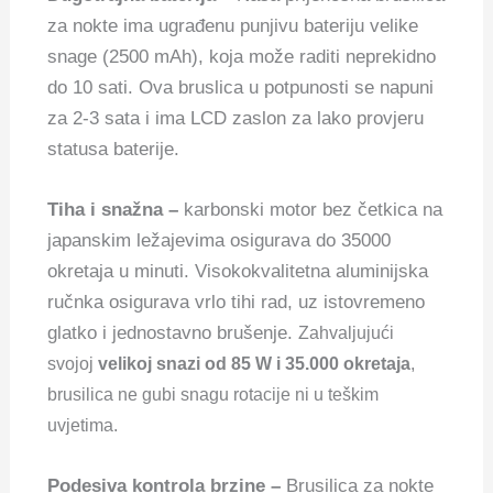
za nokte ima ugrađenu punjivu bateriju velike
snage (2500 mAh), koja može raditi neprekidno
do 10 sati. Ova bruslica u potpunosti se napuni
za 2-3 sata i ima LCD zaslon za lako provjeru
statusa baterije.
Tiha i snažna –
karbonski motor bez četkica na
japanskim ležajevima osigurava do 35000
okretaja u minuti. Visokokvalitetna aluminijska
ručnka osigurava vrlo tihi rad, uz istovremeno
glatko i jednostavno brušenje.
Zahvaljujući
svojoj
velikoj snazi od 85 W i 35.000 okretaja
,
brusilica ne gubi snagu rotacije ni u teškim
uvjetima.
Podesiva kontrola brzine –
Brusilica za nokte