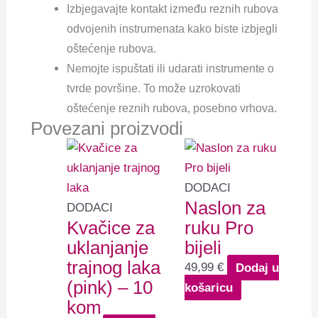
Izbjegavajte kontakt između reznih rubova
odvojenih instrumenata kako biste izbjegli
oštećenje rubova.
Nemojte ispuštati ili udarati instrumente o
tvrde površine. To može uzrokovati
oštećenje reznih rubova, posebno vrhova.
Povezani proizvodi
DODACI
Naslon za
DODACI
Kvačice za
ruku Pro
uklanjanje
bijeli
trajnog laka
49,99
€
Dodaj u
(pink) – 10
košaricu
kom