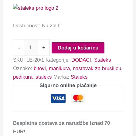
Dostupnost:
Na zalihi
-
+
Dodaj u košaricu
SKU:
LE-20/1
Kategorije:
DODACI
,
Staleks
Oznake:
bitovi
,
manikura
,
nastavak za brusilicu
,
pedikura
,
staleks
Marka:
Staleks
Sigurno online plaćanje
Besplatna dostava za narudžbe iznad 70
EUR!