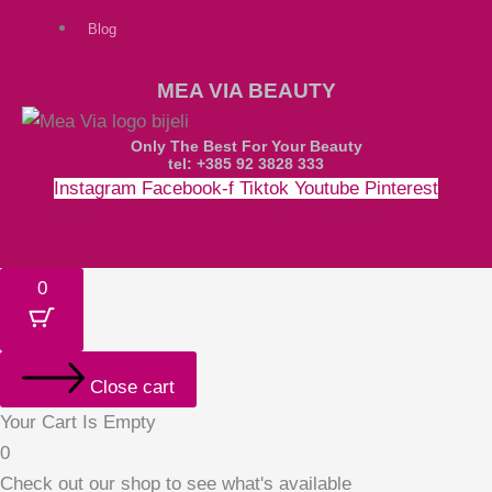
Blog
MEA VIA BEAUTY
Only The Best For Your Beauty
tel: +385 92 3828 333
Instagram
Facebook-f
Tiktok
Youtube
Pinterest
Money-bill-alt
Cc-paypal
Cc-mastercard
Cc-visa
0
Close cart
Your Cart Is Empty
0
Check out our shop to see what's available