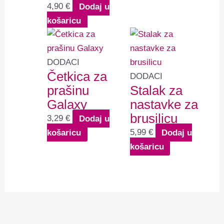
4,90
€
Dodaj u
košaricu
DODACI
Četkica za
DODACI
prašinu
Stalak za
Galaxy
nastavke za
brusilicu
3,29
€
Dodaj u
košaricu
5,99
€
Dodaj u
košaricu