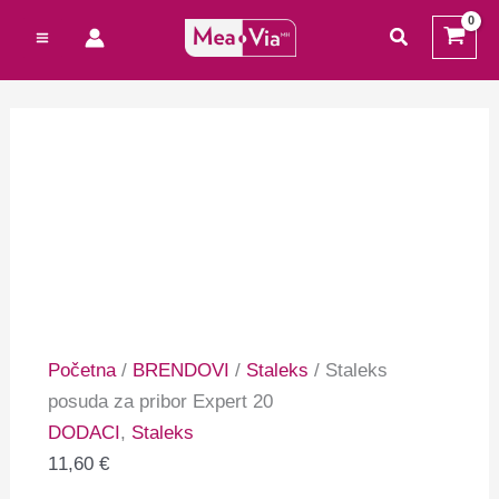
Preskoči
Cart
Staleks
traži
na
Total:
posuda
sadržaj
za
pribor
Expert
20
količina
Početna
/
BRENDOVI
/
Staleks
/ Staleks
posuda za pribor Expert 20
DODACI
,
Staleks
11,60
€