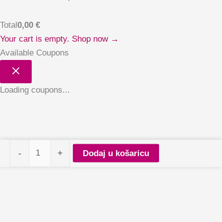
Total
0,00
€
Your cart is empty. Shop now →
Available Coupons
Loading coupons...
Staleks
-
+
Dodaj u košaricu
posuda
za
pribor
Expert
20