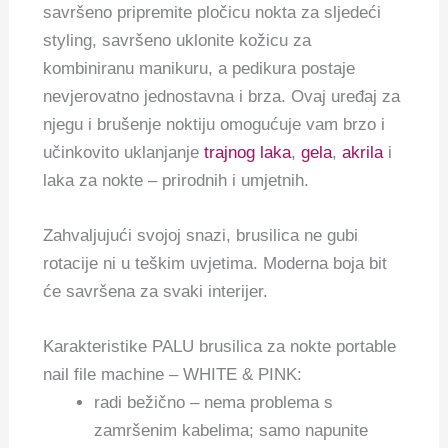
savršeno pripremite pločicu nokta za sljedeći
styling, savršeno uklonite kožicu za
kombiniranu manikuru, a pedikura postaje
nevjerovatno jednostavna i brza. Ovaj uređaj za
njegu i brušenje noktiju omogućuje vam brzo i
učinkovito uklanjanje
trajnog laka
,
gela
,
akrila
i
laka za nokte – prirodnih i umjetnih.
Zahvaljujući svojoj snazi, brusilica ne gubi
rotacije ni u teškim uvjetima. Moderna boja bit
će savršena za svaki interijer.
Karakteristike PALU brusilica za nokte portable
nail file machine – WHITE & PINK:
radi bežično – nema problema s
zamršenim kabelima; samo napunite