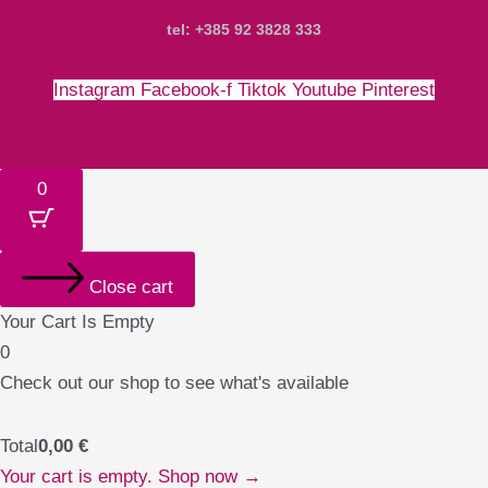
tel: +385 92 3828 333
Instagram
Facebook-f
Tiktok
Youtube
Pinterest
Money-bill-alt
Cc-paypal
Cc-mastercard
Cc-visa
0
Close cart
Your Cart Is Empty
0
Check out our shop to see what's available
Total
0,00
€
Your cart is empty. Shop now →