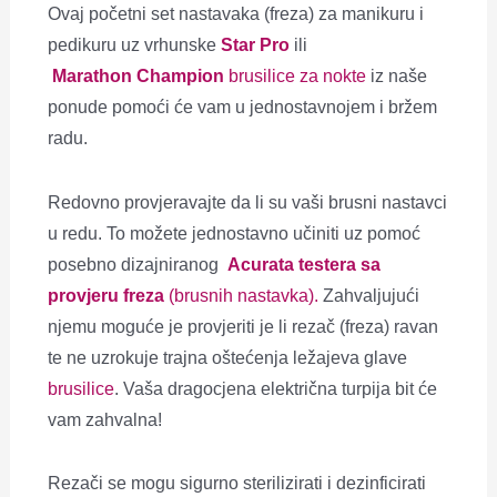
Ovaj početni
set nastavaka (freza) za manikuru i
pedikuru uz vrhunske
Star Pro
ili
Marathon
Champion
brusilice za nokte
iz naše
ponude pomoći će vam u jednostavnojem i bržem
radu.
Redovno provjeravajte da li su vaši brusni nastavci
u redu. To možete jednostavno učiniti uz pomoć
posebno dizajniranog
Acurata testera sa
provjeru freza
(brusnih nastavka).
Zahvaljujući
njemu moguće je provjeriti je li rezač (freza) ravan
te ne uzrokuje trajna oštećenja ležajeva glave
brusilice
.
Vaša dragocjena električna turpija bit će
vam zahvalna!
Rezači se mogu sigurno sterilizirati i dezinficirati