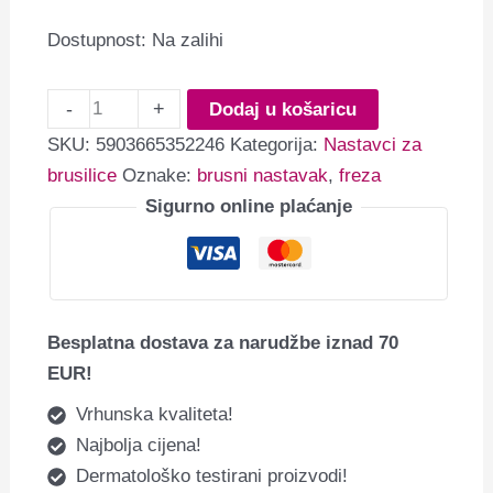
Dostupnost:
Na zalihi
-
+
Dodaj u košaricu
SKU:
5903665352246
Kategorija:
Nastavci za
brusilice
Oznake:
brusni nastavak
,
freza
Sigurno online plaćanje
Besplatna dostava za narudžbe iznad 70
EUR!
Vrhunska kvaliteta!
Najbolja cijena!
Dermatološko testirani proizvodi!