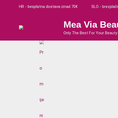
Preskoči
HR - besplatna dostava iznad 70€ SLO - brezplačna
na
sadržaj
Mea Via Bea
Only The Best For Your Beauty