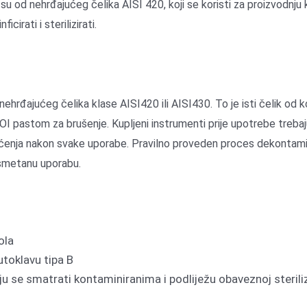
ni su od nehrđajućeg čelika AISI 420, koji se koristi za proizvodn
cirati i sterilizirati.
 nehrđajućeg čelika klase AISI420 ili AISI430. To je isti čelik od k
I pastom za brušenje. Kupljeni instrumenti prije upotrebe trebaju 
enja nakon svake uporabe. Pravilno proveden proces dekontamin
esmetanu uporabu.
ola
utoklavu tipa B
 se smatrati kontaminiranima i podliježu obaveznoj steriliz