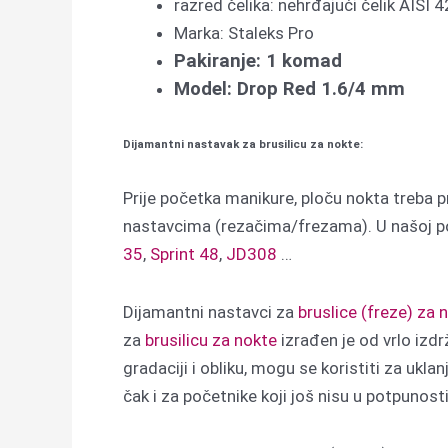
razred čelika: nehrđajući čelik AISI 
Marka: Staleks Pro
Pakiranje: 1 komad
Model: Drop Red 1.6/4 mm
Dijamantni nastavak za brusilicu za nokte:
Prije početka manikure, ploču nokta treba p
nastavcima (rezačima/frezama). U našoj po
35
,
Sprint 48
,
JD308
…
Dijamantni nastavci za
bruslice (freze) za 
za
brusilicu za nokte
izrađen je od vrlo izdr
gradaciji i obliku, mogu se koristiti za uklan
čak i za početnike koji još nisu u potpunost