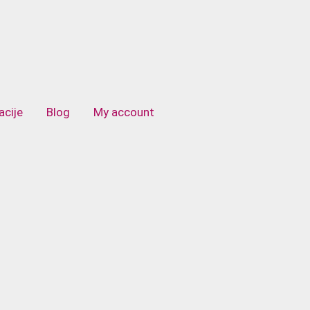
acije
Blog
My account