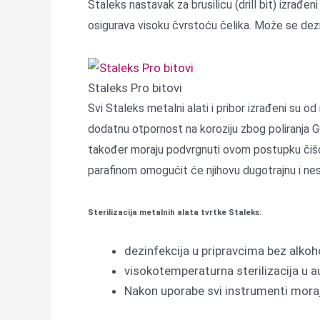
Staleks nastavak za brusilicu (drill bit) izrađe
osigurava visoku čvrstoću čelika. Može se dezinfi
Staleks Pro bitovi
Svi Staleks metalni alati i pribor izrađeni su od
dodatnu otpornost na koroziju zbog poliranja GO
također moraju podvrgnuti ovom postupku čišć
parafinom omogućit će njihovu dugotrajnu i n
Sterilizacija metalnih alata tvrtke Staleks:
dezinfekcija u pripravcima bez alkoh
visokotemperaturna sterilizacija u a
Nakon uporabe svi instrumenti moraju