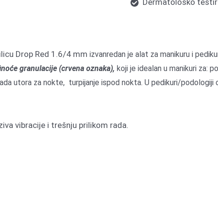
Dermatološko testira
silicu Drop Red 1.6/4 mm
izvanredan je alat za manikuru i pedik
inoće granulacije (crvena oznaka),
koji je idealan u manikuri za: p
obrada utora za nokte, turpijanje ispod nokta. U pedikuri/podologij
va vibracije i trešnju prilikom rada.