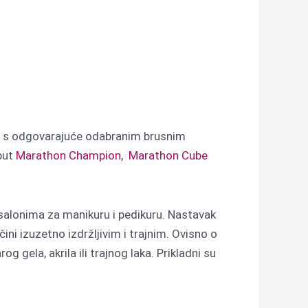
te s odgovarajuće odabranim brusnim
put
Marathon Champion
,
Marathon Cube
u salonima za manikuru i pedikuru. Nastavak
ni izuzetno izdržljivim i trajnim.
Ovisno o
og gela, akrila ili trajnog laka.
Prikladni su