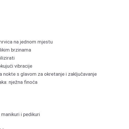
mrvica na jednom mjestu
elikim brzinama
lizirati
kujući vibracije
 nokte s glavom za okretanje i zaključavanje
aka: nježna finoća
manikuri i pedikuri