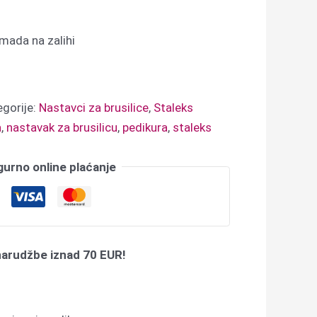
ada na zalihi
egorije:
Nastavci za brusilice
,
Staleks
a
,
nastavak za brusilicu
,
pedikura
,
staleks
gurno online plaćanje
narudžbe iznad 70 EUR!