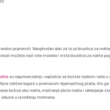
420
ravilno pripremiti.
Neophodan alat za to je brusilica za nok
nudi možete naći više modela i vrsta brusilica za nokte po
nokte
su najuniverzalniji i najčešće se koriste tijekom rada 
žljive čelične legure s premazom dijamantnog praha, što ga či
janje kožice oko nokta, matiranje ploče nokta i uklanjanje star
i iskusni u izvođenju tretmana.