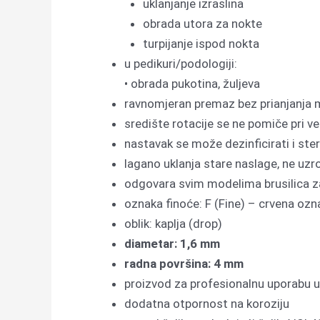
uklanjanje izraslina
obrada utora za nokte
turpijanje ispod nokta
u pedikuri/podologiji:
• obrada pukotina, žuljeva
ravnomjeran premaz bez prianjanja 
središte rotacije se ne pomiče pri v
nastavak se može dezinficirati i steri
lagano uklanja stare naslage, ne uzro
odgovara svim modelima brusilica za
oznaka finoće: F (Fine) – crvena ozn
oblik: kaplja (drop)
diametar: 1,6 mm
radna površina: 4 mm
proizvod za profesionalnu uporabu u 
dodatna otpornost na koroziju