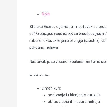
Opis
Staleks Expret dijamantni nastavak za bru
oblika kapljice vode (drop)
za brusilicu
nježne
f
nabora nokta, uklanjanje pterigija (izraslina), 
pukotina i žuljeva.
Nastavak je savršeno izbalansiran te ne izazi
Karakteristike:
u manikuri:
podizanje i uklanjanje kutikule
obrada bočnih nabora noktiju