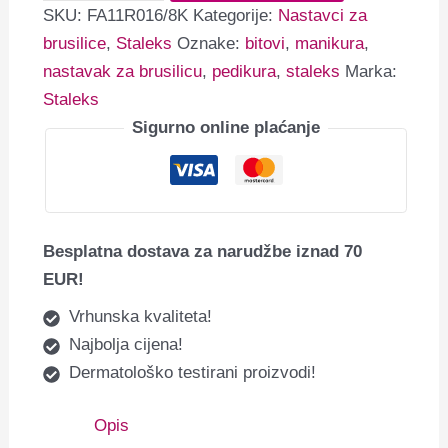
SKU:
FA11R016/8K
Kategorije:
Nastavci za
brusilice
,
Staleks
Oznake:
bitovi
,
manikura
,
nastavak za brusilicu
,
pedikura
,
staleks
Marka:
Staleks
Sigurno online plaćanje
Besplatna dostava za narudžbe iznad 70
EUR!
Vrhunska kvaliteta!
Najbolja cijena!
Dermatološko testirani proizvodi!
Opis