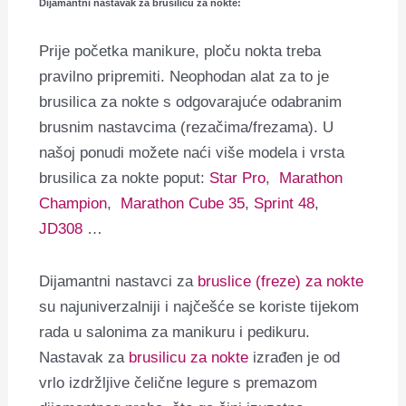
Dijamantni nastavak za brusilicu za nokte:
Prije početka manikure, ploču nokta treba
pravilno pripremiti.
Neophodan alat za to je
brusilica za nokte s odgovarajuće odabranim
brusnim nastavcima (rezačima/frezama). U
našoj ponudi možete naći više modela i vrsta
brusilica za nokte poput:
Star Pro
,
Marathon
Champion
,
Marathon Cube 35
,
Sprint 48
,
JD308
…
Dijamantni nastavci za
bruslice (freze) za nokte
su najuniverzalniji i najčešće se koriste tijekom
rada u salonima za manikuru i pedikuru.
Nastavak za
brusilicu za nokte
izrađen je od
vrlo izdržljive čelične legure s premazom