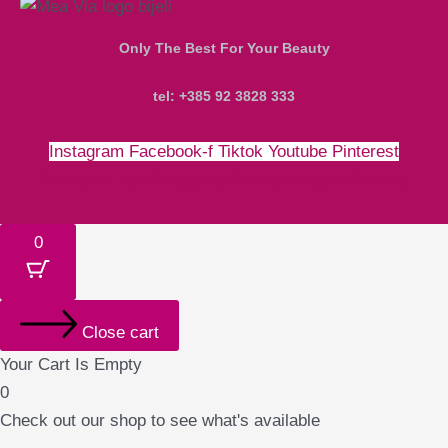
Only The Best For Your Beauty
tel: +385 92 3828 333
Instagram
Facebook-f
Tiktok
Youtube
Pinterest
Money-bill-alt
Cc-paypal
Cc-mastercard
Cc-visa
0
Close cart
Your Cart Is Empty
0
Check out our shop to see what's available