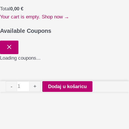
Total
0,00
€
Your cart is empty. Shop now →
Available Coupons
Loading coupons...
Staleks
-
+
Dodaj u košaricu
Expert
dijamantni
nastavak
Pointed
Flame