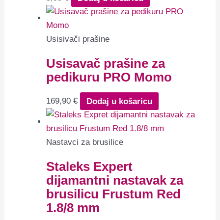
Usisivači prašine
Usisavač prašine za
pedikuru PRO Momo
169,90
€
Dodaj u košaricu
Nastavci za brusilice
Staleks Expert
dijamantni nastavak za
brusilicu Frustum Red
1.8/8 mm