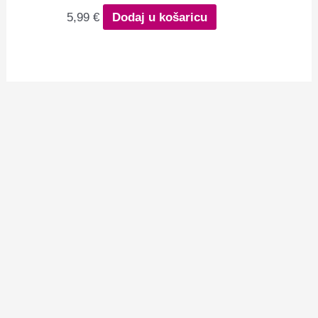
5,99
€
Dodaj u košaricu