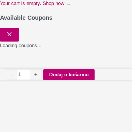
Your cart is empty. Shop now →
Available Coupons
Loading coupons...
IKON.iQ
-
+
Dodaj u košaricu
Magic
Solid
Chrome
Pigments:
Set
2
količina