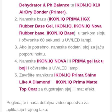
Dehydrator & Ph Balance
te
IKON.iQ X10
AirDry Bonder (Primer)
.
Nanesite bazu (
IKON.iQ PRIMA HGX
Rubber Base Gel
,
IKON.iQ, IKON.iQ Nova
Rubber base
,
IKON.iQ Base
)
u tankom sloju
i očvrsnite 60 sekundi u UV/LED lampi.
Ako je potrebno, nanesite dodatni sloj za jaču
potporu noktu.
Nanesite
IKON.iQ NOVA
ili
PRIMA gel lak u
boji
i očvrsnite u UV/LED lampi.
Završite manikuru
IKON.iQ Prima Shine
Like A Diamond
ili
IKON.iQ Prima Matte
Top Coat
za dugotrajan sjaj ili mat efekt.
Pogledajte i naša detaljna video uputstva za
aplikaciju trajnog laka: