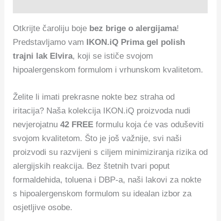
Opis
Otkrijte čaroliju boje
bez brige o alergijama
!
Predstavljamo vam
IKON.iQ Prima gel polish
trajni lak Elvira
, koji se ističe svojom
hipoalergenskom formulom i vrhunskom kvalitetom.
Želite li imati prekrasne nokte bez straha od
iritacija? Naša kolekcija IKON.iQ proizvoda nudi
nevjerojatnu
42 FREE
formulu koja će vas oduševiti
svojom kvalitetom. Što je još važnije, svi naši
proizvodi su razvijeni s ciljem minimiziranja rizika od
alergijskih reakcija. Bez štetnih tvari poput
formaldehida, toluena i DBP-a, naši lakovi za nokte
s hipoalergenskom formulom su idealan izbor za
osjetljive osobe.