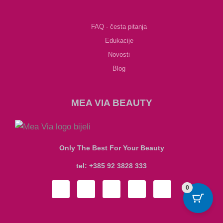
FAQ - česta pitanja
Edukacije
Novosti
Blog
MEA VIA BEAUTY
Only The Best For Your Beauty
tel: +385 92 3828 333
I
F
T
Y
P
0
n
a
i
o
i
s
c
k
u
n
t
e
t
t
t
M
C
C
C
a
b
o
u
e