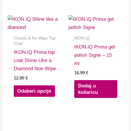
Ovaj
proizvod
ima
Classic & No Wipe Top
IKON.iQ
više
Coat
IKON.iQ Prima gel
varijanti.
IKON.iQ Prima top
polish Signe – 15
Opcije
coat Shine Like a
ml
se
Diamond Non Wipe
16,99
€
mogu
12,90
€
odabrati
Dodaj u
Odaberi opcije
košaricu
na
stranici
proizvoda