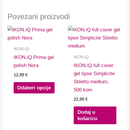
Povezani proizvodi
Ovaj
proizvod
ima
IKON.iQ
više
IKON.iQ
IKON.iQ Prima gel
varijanti.
polish Nora
IKON.iQ full cover
Opcije
gel tipse Simplicite
12,99
€
se
Stiletto medium,
mogu
Odaberi opcije
500 kom
odabrati
22,99
€
na
stranici
Dodaj u
košaricu
proizvoda