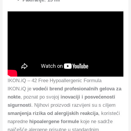
IKON.iQ – 42 Free Hypoallergenic Formula
IKON.iQ je
vodeći brend profesionalnih gelova za
nokte
, poznat po svojoj
inovaciji i posvećenosti
sigurnosti
. Njihovi proizvodi razvijeni su s ciljem
smanjenja rizika od alergijskih reakcija
, koristeći
napredne
hipoalergene formule
koje ne sadrže
najčešće alergene prisutne u standardnim