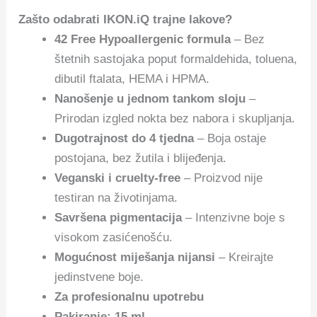
Zašto odabrati IKON.iQ trajne lakove?
42 Free Hypoallergenic formula
– Bez
štetnih sastojaka poput formaldehida, toluena,
dibutil ftalata, HEMA i HPMA.
Nanošenje u jednom tankom sloju
–
Prirodan izgled nokta bez nabora i skupljanja.
Dugotrajnost do 4 tjedna
– Boja ostaje
postojana, bez žutila i blijeđenja.
Veganski i cruelty-free
– Proizvod nije
testiran na životinjama.
Savršena pigmentacija
– Intenzivne boje s
visokom zasićenošću.
Mogućnost miješanja nijansi
– Kreirajte
jedinstvene boje.
Za profesionalnu upotrebu
Pakiranje: 15 ml