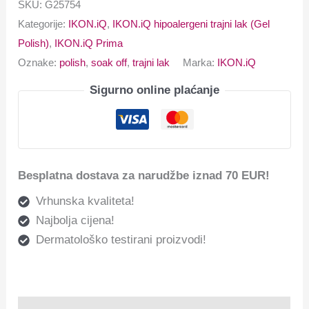
SKU:
G25754
Kategorije:
IKON.iQ
,
IKON.iQ hipoalergeni trajni lak (Gel
Polish)
,
IKON.iQ Prima
Oznake:
polish
,
soak off
,
trajni lak
Marka:
IKON.iQ
Sigurno online plaćanje
Besplatna dostava za narudžbe iznad 70 EUR!
Vrhunska kvaliteta!
Najbolja cijena!
Dermatološko testirani proizvodi!