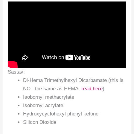
Sastav:
Di-Hema Trimethylhexyl Dicarbamate (this is
NOT the same as HEMA,
read here
)
Isobornyl methacrylate
Isobornyl acrylate
Hydroxycyclohexyl phenyl ketone
Silicon Dioxide