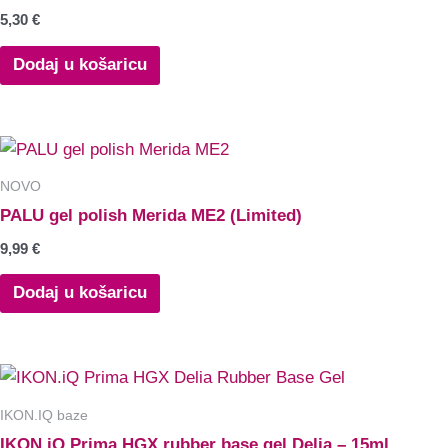
5,30
€
Dodaj u košaricu
NOVO
PALU gel polish Merida ME2 (Limited)
9,99
€
Dodaj u košaricu
IKON.IQ baze
IKON.iQ Prima HGX rubber base gel Delia – 15ml