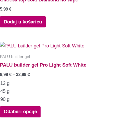
5,99
€
Dodaj u košaricu
PALU builder gel
PALU builder gel Pro Light Soft White
9,99
€
–
32,99
€
12 g
45 g
90 g
Odaberi opcije