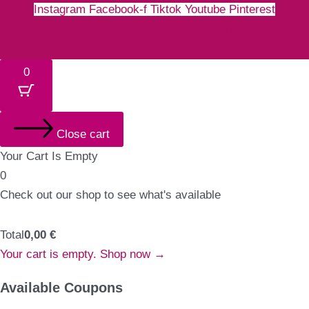
Instagram
Facebook-f
Tiktok
Youtube
Pinterest
Money-bill-alt
Cc-paypal
Cc-mastercard
Cc-visa
0
Close cart
Your Cart Is Empty
0
Check out our shop to see what's available
Total
0,00
€
Your cart is empty. Shop now →
Available Coupons