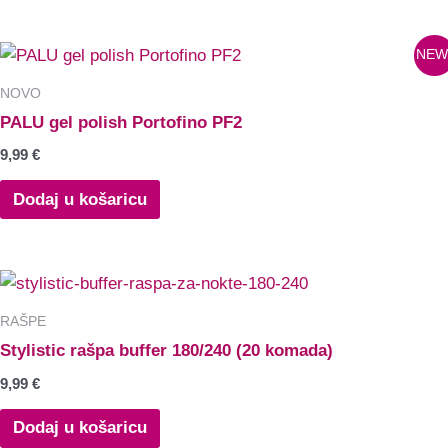
NEW
NOVO
PALU gel polish Portofino PF2
9,99
€
Dodaj u košaricu
RAŠPE
Stylistic rašpa buffer 180/240 (20 komada)
9,99
€
Dodaj u košaricu