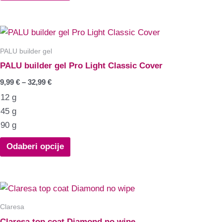
PALU builder gel
PALU builder gel Pro Light Classic Cover
9,99
€
–
32,99
€
12 g
45 g
90 g
Odaberi opcije
Claresa
Claresa top coat Diamond no wipe