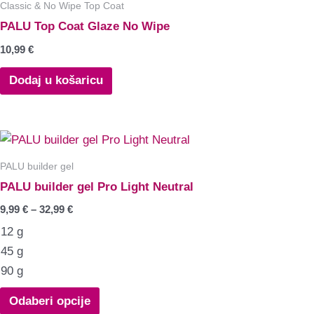
Classic & No Wipe Top Coat
PALU Top Coat Glaze No Wipe
10,99
€
Dodaj u košaricu
PALU builder gel
PALU builder gel Pro Light Neutral
9,99
€
–
32,99
€
12 g
45 g
90 g
Odaberi opcije