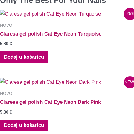
Only The Best For Your Nails
Raspon
Ovaj
NEW
-25
cijena:
proizvod
od
NOVO
6,50 €
ima
Claresa gel polish Cat Eye Neon Turquoise
do
više
10,19 €
5,30
€
varijanti.
Opcije
Dodaj u košaricu
se
mogu
odabrati
NEW
na
NOVO
stranici
Claresa gel polish Cat Eye Neon Dark Pink
proizvoda
5,30
€
Dodaj u košaricu