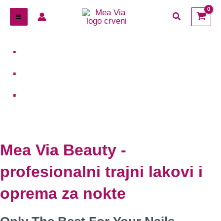
Preskoči
Cart
traži
na
Total:
sadržaj
.
.
.
Mea Via Beauty -
profesionalni trajni lakovi i
oprema za nokte