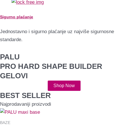
Sigurno plaćanje
Jednostavno i sigurno plaćanje uz najviše sigurnosne
standarde.
PALU
PRO HARD SHAPE BUILDER
GELOVI
Shop Now
BEST SELLER
Najprodavaniji proizvodi
Raspon
Raspon
Raspon
Ovaj
Ovaj
Ovaj
cijena:
cijena:
cijena:
proizvod
proizvod
proizvod
od
od
od
BAZE
9,99 €
9,99 €
9,99 €
ima
ima
ima