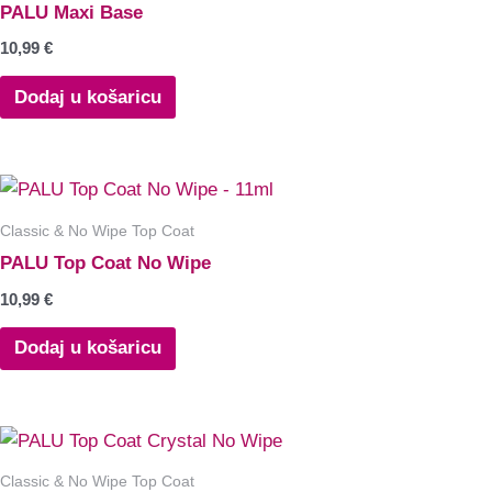
PALU Maxi Base
do
do
do
više
više
više
32,99 €
32,99 €
32,99 €
10,99
€
varijanti.
varijanti.
varijanti.
Opcije
Opcije
Opcije
Dodaj u košaricu
se
se
se
mogu
mogu
mogu
odabrati
odabrati
odabrati
na
na
na
Classic & No Wipe Top Coat
stranici
stranici
stranici
PALU Top Coat No Wipe
proizvoda
proizvoda
proizvoda
10,99
€
Dodaj u košaricu
Classic & No Wipe Top Coat