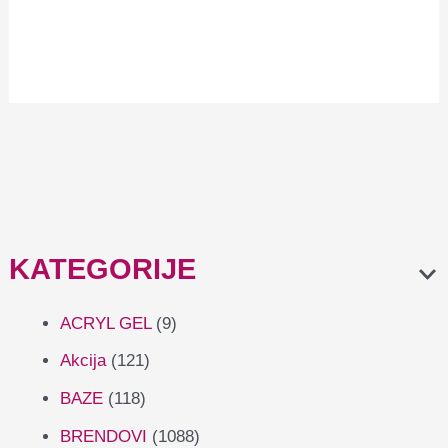
Ukrasi za nokte
vodene naljepnice
Summer 1694
1,33
€
0,40
€
KATEGORIJE
ACRYL GEL
(9)
Akcija
(121)
BAZE
(118)
BRENDOVI
(1088)