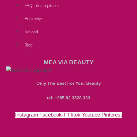
FAQ - česta pitanja
Edukacije
Novosti
Blog
MEA VIA BEAUTY
Only The Best For Your Beauty
tel: +385 92 3828 333
Instagram
Facebook-f
Tiktok
Youtube
Pinterest
Money-bill-alt
Cc-paypal
Cc-mastercard
Cc-visa