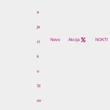
Novo
Akcija
NOKTI