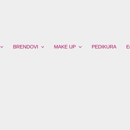
BRENDOVI
MAKE UP
PEDIKURA
E