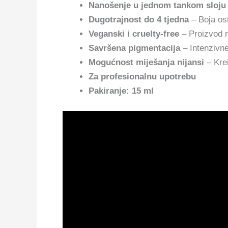
Nanošenje u jednom tankom sloju
Dugotrajnost do 4 tjedna
– Boja ost
Veganski i cruelty-free
– Proizvod ni
Savršena pigmentacija
– Intenzivn
Mogućnost miješanja nijansi
– Krei
Za profesionalnu upotrebu
Pakiranje: 15 ml