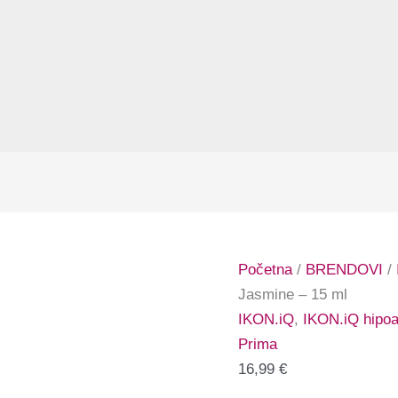
Početna
/
BRENDOVI
/
Jasmine – 15 ml
IKON.iQ
,
IKON.iQ hipoal
Prima
16,99
€