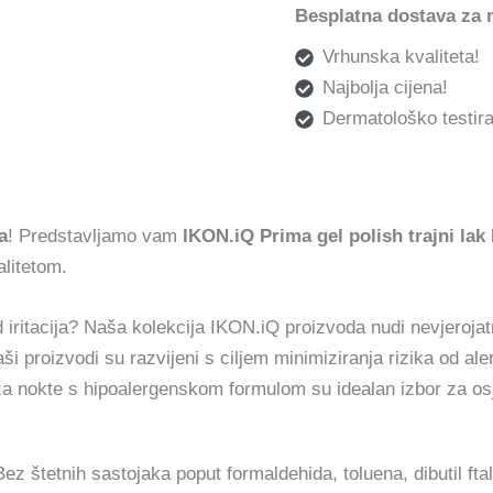
Besplatna dostava za 
Vrhunska kvaliteta!
Najbolja cijena!
Dermatološko testira
a
! Predstavljamo vam
IKON.iQ Prima gel polish trajni lak 
litetom.
od iritacija? Naša kolekcija IKON.iQ proizvoda nudi nevjeroja
ši proizvodi su razvijeni s ciljem minimiziranja rizika od aler
za nokte s hipoalergenskom formulom su idealan izbor za osj
ez štetnih sastojaka poput formaldehida, toluena, dibutil f