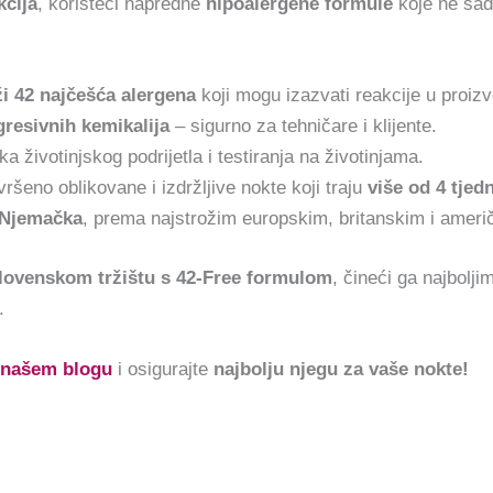
kcija
, koristeći napredne
hipoalergene formule
koje ne sad
i 42 najčešća alergena
koji mogu izazvati reakcije u proiz
esivnih kemikalija
– sigurno za tehničare i klijente.
a životinjskog podrijetla i testiranja na životinjama.
ršeno oblikovane i izdržljive nokte koji traju
više od 4 tjed
 Njemačka
, prema najstrožim europskim, britanskim i amer
slovenskom tržištu s 42-Free formulom
, čineći ga najbolji
.
našem blogu
i osigurajte
najbolju njegu za vaše nokte!