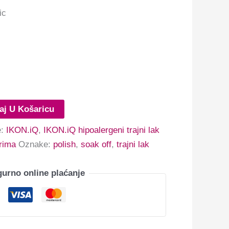
aj U Košaricu
e:
IKON.iQ
,
IKON.iQ hipoalergeni trajni lak
rima
Oznake:
polish
,
soak off
,
trajni lak
gurno online plaćanje