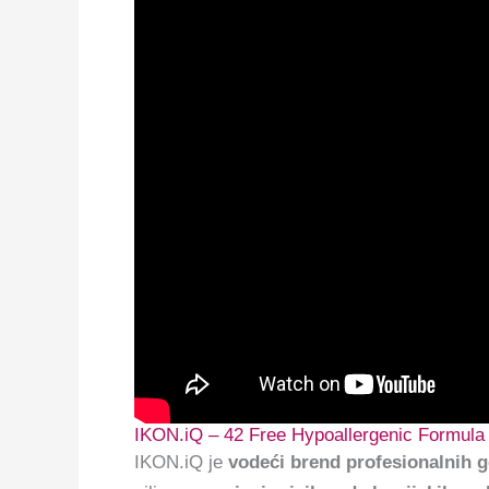
IKON.iQ – 42 Free Hypoallergenic Formula
IKON.iQ je
vodeći brend profesionalnih g