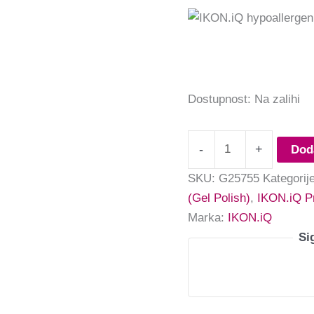
Dostupnost:
Na zalihi
-
+
Dod
SKU:
G25755
Kategorij
(Gel Polish)
,
IKON.iQ P
Marka:
IKON.iQ
Si