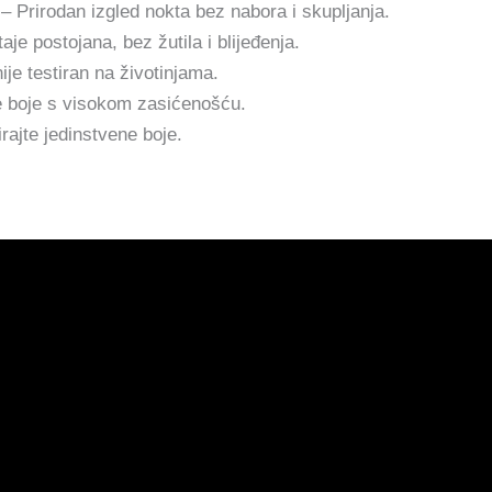
– Prirodan izgled nokta bez nabora i skupljanja.
aje postojana, bez žutila i blijeđenja.
je testiran na životinjama.
e boje s visokom zasićenošću.
rajte jedinstvene boje.