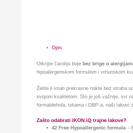
Opis
Otkrijte čaroliju boje
bez brige o alergijam
hipoalergenskom formulom i vrhunskom kva
Želite li imati prekrasne nokte bez straha 
svojom kvalitetom. Što je još važnije, svi na
formaldehida, toluena i DBP-a, naši lakovi 
Zašto odabrati IKON.iQ trajne lakove?
42 Free Hypoallergenic formula
– B