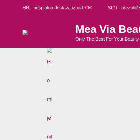
Preskoči
Ovaj
HR - besplatna dostava iznad 70€ SLO - brezplačna
na
proizvo
sadržaj
ima
Mea Via Bea
više
varijanti
Only The Best For Your Beauty
Opcije
se
mogu
odabrat
na
stranici
proizvo