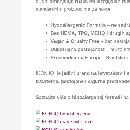
ciljem
smanjenja rizika od alergijskih rea
standardnim proizvodima za nokte.
Hypoallergenic Formula
–
ne sadrž
Bez HEMA, TPO, MEHQ i drugih agr
Vegan & Cruelty Free
– bez sastojak
Dugotrajna postojanost
– pruža sav
Proizvedeno u Europi
–
Švedska i
IKON.iQ je
jedini brend na hrvatskom i 
kvalitetne, postojane i sigurne proizvode
Saznajte više o hipoalergenoj formuli
na