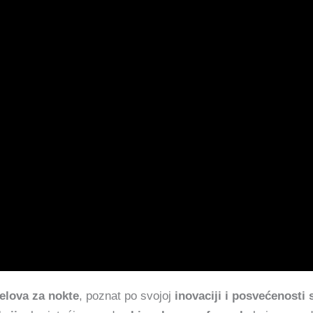
elova za nokte
, poznat po svojoj
inovaciji i posvećenosti 