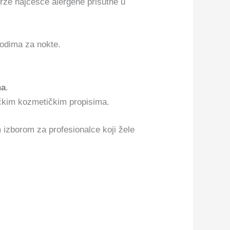
rže najčešće alergene prisutne u
vodima za nokte.
na
.
ičkim kozmetičkim propisima.
m izborom za profesionalce koji žele