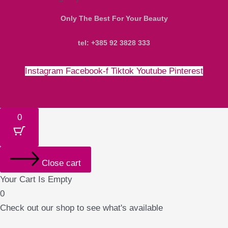
Only The Best For Your Beauty
tel: +385 92 3828 333
Instagram
Facebook-f
Tiktok
Youtube
Pinterest
Money-bill-alt
Cc-paypal
Cc-mastercard
Cc-visa
0
Close cart
Your Cart Is Empty
0
Check out our shop to see what's available