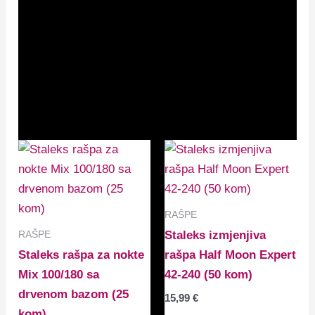
Polumjesec (Half Moon)
– rašpa ima jednu ravnu, a
drugu zaobljenu stranu, pa ih najčešće koriste stilisti
u svojim salonima.
Povezani proizvodi
RAŠPE
RAŠPE
Staleks izmjenjiva
Staleks rašpa za nokte
rašpa Half Moon Expert
Mix 100/180 sa
42-240 (50 kom)
drvenom bazom (25
15,99
€
kom)