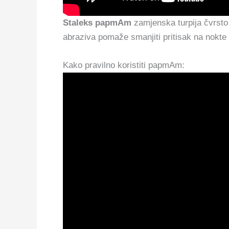
Staleks papmAm
zamjenska turpija čvrsto s
abraziva pomaže smanjiti pritisak na nokte 
Kako pravilno koristiti papmAm: