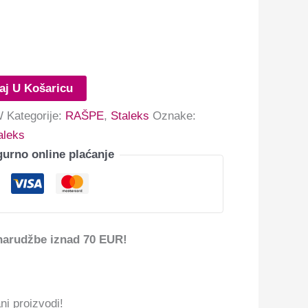
aj U Košaricu
W
Kategorije:
RAŠPE
,
Staleks
Oznake:
aleks
gurno online plaćanje
narudžbe iznad 70 EUR!
ni proizvodi!