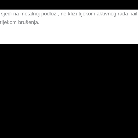
jedi na metalnoj podlozi, ne klizi tijekom aktivnog rada nail
tijekom brušenja.