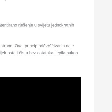
tirano rješenje u svijetu jednokratnih
 strane. Ovaj princip pričvršćivanja daje
ijek ostati čista bez ostataka ljepila nakon