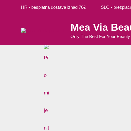
Preskoči
HR - besplatna dostava iznad 70€ SLO - brezplačna
na
sadržaj
Mea Via Bea
Only The Best For Your Beauty