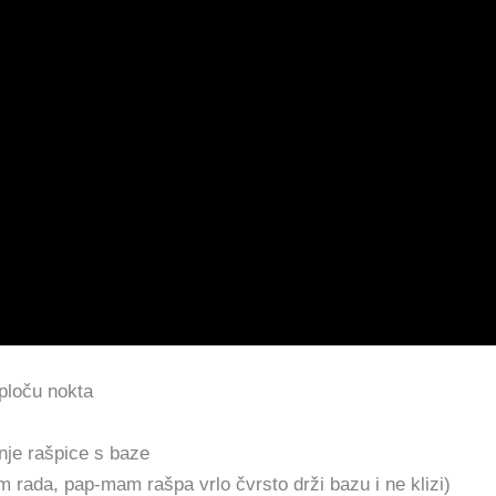
 ploču nokta
nje rašpice s baze
m rada, pap-mam rašpa vrlo čvrsto drži bazu i ne klizi)