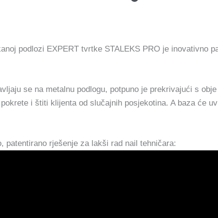
oj podlozi EXPERT tvrtke STALEKS PRO je inovativno paten
tavljaju se na metalnu podlogu, potpuno je prekrivajući s obje
pokrete i štiti klijenta od slučajnih posjekotina. A baza će uv
patentirano rješenje za lakši rad nail tehničara: