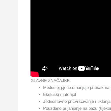
GLAVNE ZNAČAJKE:
Međusloj pjene smanjuje pritisak na
Ekološki materijal
Jednostavno pričvršćivanje i uklanja
Pouzdano prijanjanje na bazu (tijeko