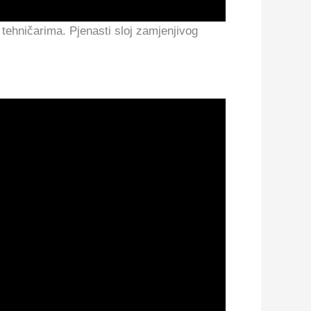
 tehničarima. Pjenasti sloj zamjenjivog