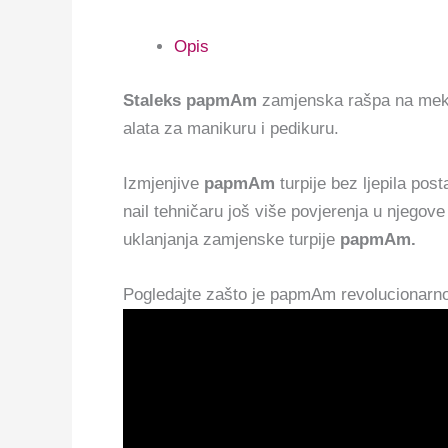
Opis
Staleks papmAm
zamjenska rašpa na mekan
alata za manikuru i pedikuru.
Izmjenjive
papmAm
turpije bez ljepila pos
nail tehničaru još više povjerenja u njegove 
uklanjanja zamjenske turpije
papmAm.
Pogledajte zašto je papmAm revolucionarno, 