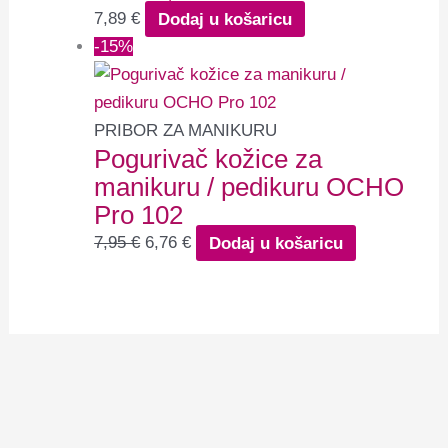
7,89
€
Dodaj u košaricu
-15%
PRIBOR ZA MANIKURU
Pogurivač kožice za
manikuru / pedikuru OCHO
Pro 102
7,95
€
6,76
€
Dodaj u košaricu