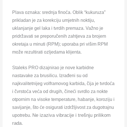
Plava oznaka: srednja finoća. Oblik “kukuruza”
prikladan je za korekciju umjetnih noktiju,
uklanjanje gel laka i tvrdih premaza. Važno je
pridržavati se preporučenih zahtjeva za brojem
okretaja u minuti (RPM); uporaba pri višim RPM
može rezultirati ozljedama klijenta.
Staleks PRO dizajnirao je nove karbidne
nastavake za brusilicu. Izrađeni su od
najkvalitetnijeg volframovog karbida, čija je tvrdoća
i čvrstoća veća od drugih, čineći svrdlo za nokte
otpornim na visoke temperature, habanje, koroziju i
savijanje, što će osigurati izdržljivost za dugotrajnu
Ne izaziva vibracije i trešnju prilikom
upotrebu.
rada.