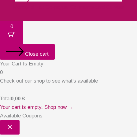
Money-bill-alt
Cc-paypal
Cc-mastercard
Cc-visa
0
Close cart
Your Cart Is Empty
0
Check out our shop to see what's available
Total
0,00
€
Your cart is empty. Shop now →
Available Coupons