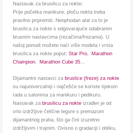
Nastavak za brusilicu za nokte:
Prije početka manikure, ploču nokta treba
pravilno pripremiti.
Neophodan alat za to je
brusilica za nokte s odgovarajuće odabranim
brusnim nastavcima (rezačima/frezama). U
našoj ponudi možete naći više modela i vrsta
brusilica za nokte poput:
Star Pro
,
Marathon
Champion
,
Marathon Cube 35
…
Dijamantni nastavci za
bruslice (freze) za nokte
su najuniverzalniji i najčešće se koriste tijekom
rada u salonima za manikuru i pedikuru.
Nastavak za
brusilicu za nokte
izrađen je od
vrlo izdržljive čelične legure s premazom
dijamantnog praha, što ga čini izuzetno
izdržljivim i trajnim.
Ovisno o gradaciji i obliku,