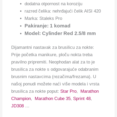
dodatna otpornost na koroziju
razred čelika: nehrđajući čelik AISI 420
Marka: Staleks Pro
Pakiranje: 1 komad
Model: Cylinder Red 2.5/8 mm
Dijamantni nastavak za brusilicu za nokte:
Prije početka manikure, ploču nokta treba
pravilno pripremiti.
Neophodan alat za to je
brusilica za nokte s odgovarajuće odabranim
brusnim nastavcima (rezačima/frezama). U
našoj ponudi možete naći više modela i vrsta
brusilica za nokte poput:
Star Pro
,
Marathon
Champion
,
Marathon Cube 35
,
Sprint 48
,
JD308
…