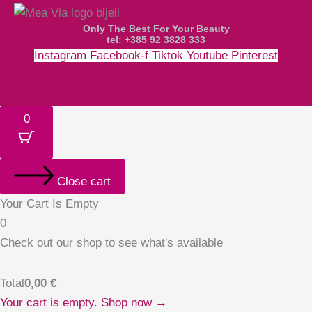
Only The Best For Your Beauty
tel: +385 92 3828 333
Instagram
Facebook-f
Tiktok
Youtube
Pinterest
Money-bill-alt
Cc-paypal
Cc-mastercard
Cc-visa
0
Close cart
Your Cart Is Empty
0
Check out our shop to see what's available
Total
0,00
€
Your cart is empty. Shop now →