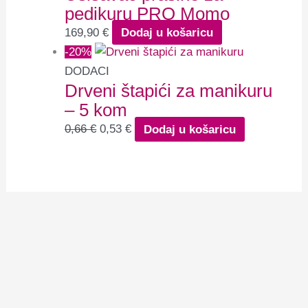
pedikuru PRO Momo
169,90
€
Dodaj u košaricu
-20%
DODACI
Drveni štapići za manikuru
– 5 kom
0,66
€
0,53
€
Dodaj u košaricu