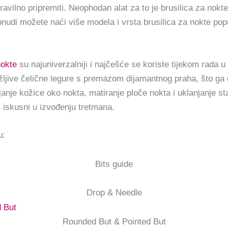
ravilno pripremiti.
Neophodan alat za to je brusilica za nok
udi možete naći više modela i vrsta brusilica za nokte pop
nokte
su najuniverzalniji i najčešće se koriste tijekom rada 
žljive čelične legure s premazom dijamantnog praha, što ga či
njanje kožice oko nokta, matiranje ploče nokta i uklanjanje star
i iskusni u izvođenju tretmana.
u:
Bits guide
Drop & Needle
Rounded But & Pointed But