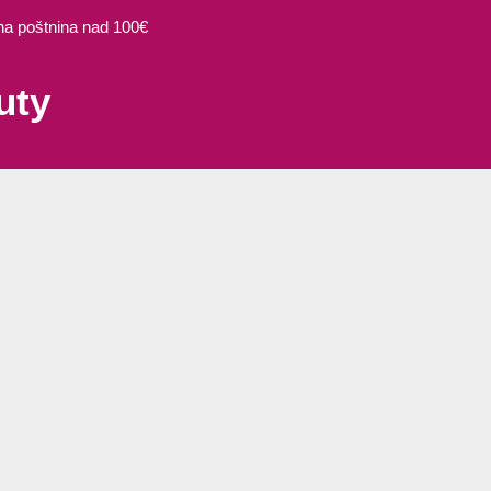
 poštnina nad 100€
uty