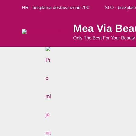
Preskoči
HR - besplatna dostava iznad 70€ SLO - brezplačna
na
sadržaj
Mea Via Bea
Only The Best For Your Beauty