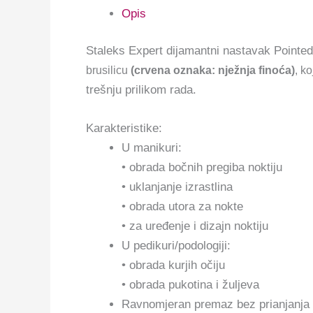
Opis
Staleks Expert dijamantni nastavak Point
brusilicu
(crvena oznaka: nježnja finoća)
, k
trešnju prilikom rada.
Karakteristike:
U manikuri:
• obrada bočnih pregiba noktiju
• uklanjanje izrastlina
• obrada utora za nokte
• za uređenje i dizajn noktiju
U pedikuri/podologiji:
• obrada kurjih očiju
• obrada pukotina i žuljeva
Ravnomjeran premaz bez prianjanja