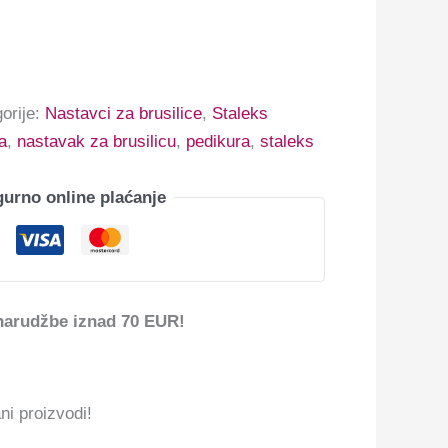
orije:
Nastavci za brusilice
,
Staleks
a
,
nastavak za brusilicu
,
pedikura
,
staleks
gurno online plaćanje
narudžbe iznad 70 EUR!
ni proizvodi!