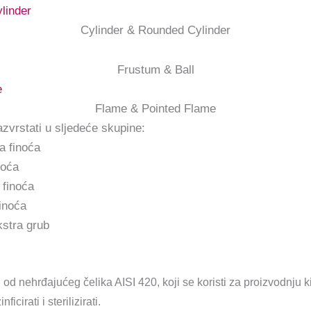
Cylinder & Rounded Cylinder
Frustum & Ball
Flame & Pointed Flame
zvrstati u sljedeće skupine:
a finoća
noća
 finoća
inoća
kstra grub
 od nehrđajućeg čelika AISI 420, koji se koristi za proizvodnju
cirati i sterilizirati.