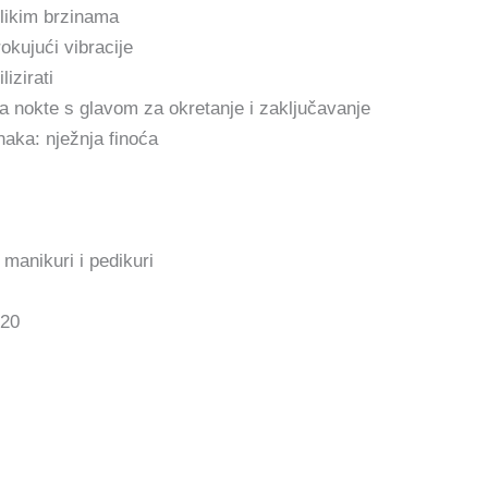
elikim brzinama
okujući vibracije
izirati
 nokte s glavom za okretanje i zaključavanje
naka: nježnja finoća
manikuri i pedikuri
420