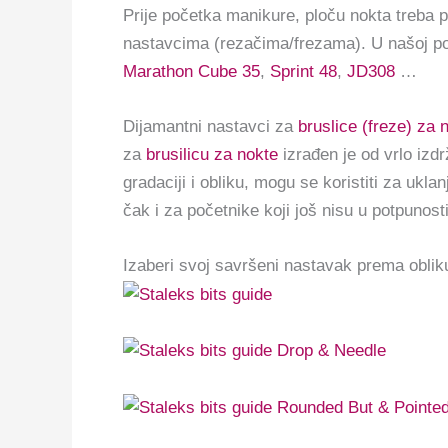
Prije početka manikure, ploču nokta treba p
nastavcima (rezačima/frezama). U našoj pon
Marathon Cube 35
,
Sprint 48
,
JD308
…
Dijamantni nastavci za
bruslice (freze) za 
za
brusilicu za nokte
izrađen je od vrlo izdr
gradaciji i obliku, mogu se koristiti za ukla
čak i za početnike koji još nisu u potpunost
Izaberi svoj savršeni nastavak prema oblik