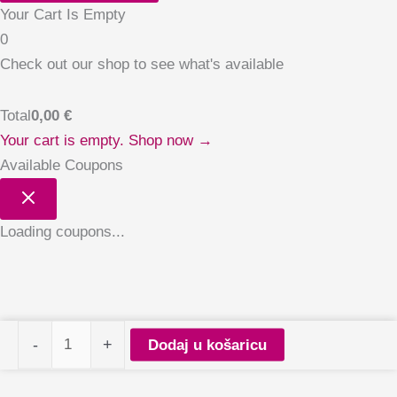
Your Cart Is Empty
0
Check out our shop to see what's available
Total
0,00
€
Your cart is empty. Shop now →
Available Coupons
Loading coupons...
PALU
-
+
Dodaj u košaricu
gel
polish