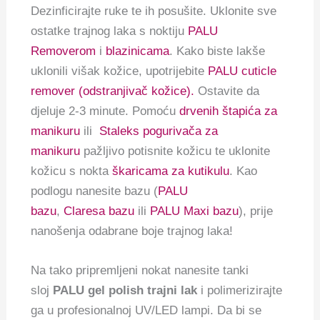
Dezinficirajte ruke te ih posušite. Uklonite sve
ostatke trajnog laka s noktiju
PALU
Removerom
i
blazinicama
. Kako biste lakše
uklonili višak kožice, upotrijebite
PALU cuticle
remover (odstranjivač kožice).
Ostavite da
djeluje 2-3 minute. Pomoću
drvenih štapića za
manikuru
ili
Staleks pogurivača za
manikuru
pažljivo potisnite kožicu te uklonite
kožicu s nokta
škaricama za kutikulu
. Kao
podlogu nanesite bazu (
PALU
bazu
,
Claresa bazu
ili
PALU Maxi bazu
), prije
nanošenja odabrane boje trajnog laka!
Na tako pripremljeni nokat nanesite tanki
sloj
PALU gel polish trajni lak
i polimerizirajte
ga u profesionalnoj UV/LED lampi. Da bi se