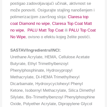
postigao zadovoljavajući učinak, aktivnost se
može ponoviti. Osigurajte stajling nanošenjem i
polimerizacijom završnog sloja:
Claresa top
coat Diamond no wipe
,
Claresa Top Coat Matt
no wipe
,
PALU Matt Top Coat
ili
PALU Top Coat
No Wipe
, ovisno o efektu kojeg želite postići.
SASTAV/Ingredientrs/INCI:
Urethane Acrylate, HEMA, Cellulose Acetate
Butyrate, Ethyl Trimethylbenzoyl
Phenylphosphinate, Hydroxypropyl
Methacrylate, Di-HEMA Trimethylhexyl
Dicarbamate, Hydroxycyclohexyl Phenyl
Ketone, Isobornyl Methacrylate, Silica Dimethyl
Silylate, Bis-Trimethylbenzoyl Phenylphosphine
Oxide, Polyether Acrylate, Dipropylene Glycol