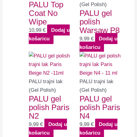
PALU Top
(Gel Polish)
Coat No
PALU gel
Wipe
polish
Warsaw P8
10,99
€
Dodaj u
košaricu
9,99
€
Dodaj u
košaricu
PALU trajni lak
PALU trajni lak
(Gel Polish)
(Gel Polish)
PALU gel
PALU gel
polish Paris
polish Paris
N2
N4
9,99
€
Dodaj u
9,99
€
Dodaj u
košaricu
košaricu