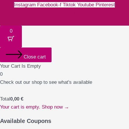
Instagram
Facebook-f
Tiktok
Youtube
Pinterest
Money-bill-alt
Cc-paypal
Cc-mastercard
Cc-visa
0
Close cart
Your Cart Is Empty
0
Check out our shop to see what's available
Total
0,00
€
Your cart is empty. Shop now →
Available Coupons