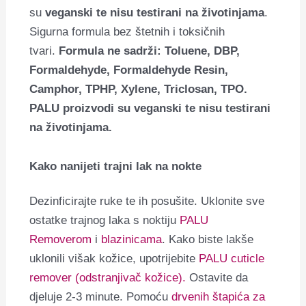
su
veganski te nisu testirani na životinjama
.
Sigurna formula bez štetnih i toksičnih
tvari.
Formula ne sadrži: Toluene, DBP,
Formaldehyde, Formaldehyde Resin,
Camphor, TPHP, Xylene, Triclosan, TPO.
PALU proizvodi su veganski te nisu testirani
na životinjama.
Kako nanijeti trajni lak na nokte
Dezinficirajte ruke te ih posušite. Uklonite sve
ostatke trajnog laka s noktiju
PALU
Removerom
i
blazinicama
. Kako biste lakše
uklonili višak kožice, upotrijebite
PALU cuticle
remover (odstranjivač kožice).
Ostavite da
djeluje 2-3 minute. Pomoću
drvenih štapića za