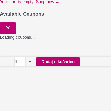
Your cart is empty. Shop now →
Available Coupons
Loading coupons...
PALU
-
+
Dodaj u košaricu
gel
polish
Petersburg
PE2
količina