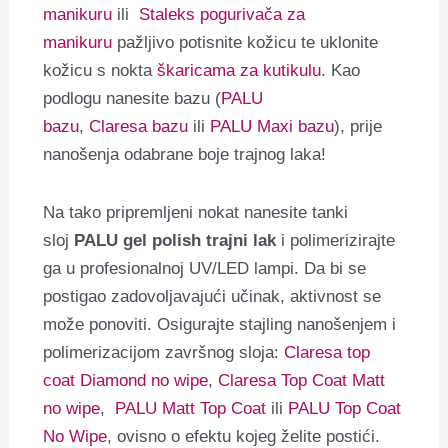
manikuru
ili
Staleks pogurivača za
manikuru
pažljivo potisnite kožicu te uklonite
kožicu s nokta
škaricama za kutikulu
. Kao
podlogu nanesite bazu (
PALU
bazu
,
Claresa bazu
ili
PALU Maxi bazu
), prije
nanošenja odabrane boje trajnog laka!
Na tako pripremljeni nokat nanesite tanki
sloj
PALU gel polish trajni lak
i polimerizirajte
ga u profesionalnoj UV/LED lampi. Da bi se
postigao zadovoljavajući učinak, aktivnost se
može ponoviti. Osigurajte stajling nanošenjem i
polimerizacijom završnog sloja:
Claresa top
coat Diamond no wipe
,
Claresa Top Coat Matt
no wipe
,
PALU Matt Top Coat
ili
PALU Top Coat
No Wipe
, ovisno o efektu kojeg želite postići.