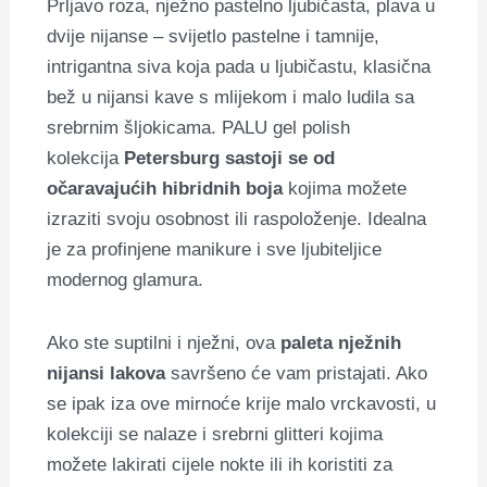
Prljavo roza, nježno pastelno ljubičasta, plava u
dvije nijanse – svijetlo pastelne i tamnije,
intrigantna siva koja pada u ljubičastu, klasična
bež u nijansi kave s mlijekom i malo ludila sa
srebrnim šljokicama. PALU gel polish
kolekcija
Petersburg sastoji se od
očaravajućih hibridnih boja
kojima možete
izraziti svoju osobnost ili raspoloženje. Idealna
je za profinjene manikure i sve ljubiteljice
modernog glamura.
Ako ste suptilni i nježni, ova
paleta nježnih
nijansi lakova
savršeno će vam pristajati. Ako
se ipak iza ove mirnoće krije malo vrckavosti, u
kolekciji se nalaze i srebrni glitteri kojima
možete lakirati cijele nokte ili ih koristiti za